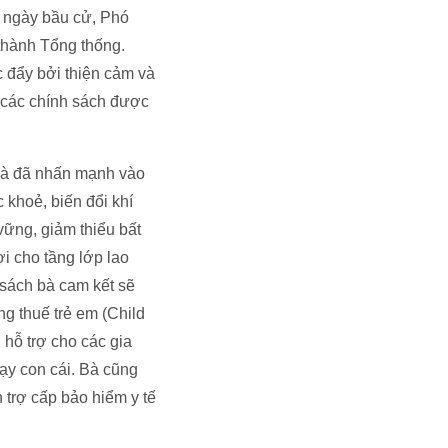
c ngày bầu cử, Phó
 thành Tổng thống.
c đẩy bởi thiện cảm và
g các chính sách được
 bà đã nhấn mạnh vào
khoẻ, biến đổi khí
vững, giảm thiểu bất
i cho tầng lớp lao
 sách bà cam kết sẽ
ng thuế trẻ em (Child
 hỗ trợ cho các gia
dạy con cái. Bà cũng
 trợ cấp bảo hiểm y tế