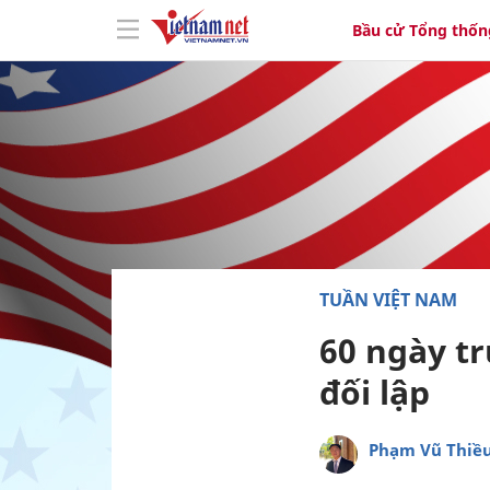
Bầu cử Tổng thốn
TUẦN VIỆT NAM
60 ngày t
đối lập
Phạm Vũ Thiề