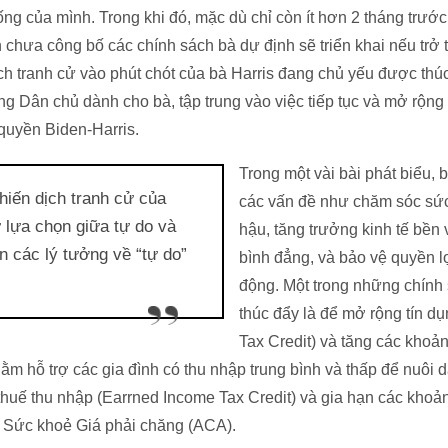
ống của mình. Trong khi đó, mặc dù chỉ còn ít hơn 2 tháng trướ
 chưa công bố các chính sách bà dự định sẽ triển khai nếu trở
ch tranh cử vào phút chót của bà Harris đang chủ yếu được thú
g Dân chủ dành cho bà, tập trung vào việc tiếp tục và mở rộn
 quyền Biden-Harris.
Trong một vài bài phát biểu,
chiến dịch tranh cử của
các vấn đề như chăm sóc sức 
 lựa chọn giữa tự do và
hậu, tăng trưởng kinh tế bền 
n các lý tưởng về “tự do”
bình đẳng, và bảo vệ quyền lợ
động. Một trong những chính
thúc đẩy là để mở rộng tín dụ
Tax Credit) và tăng các khoản
hằm hỗ trợ các gia đình có thu nhập trung bình và thấp để nuôi 
thuế thu nhập (Earrned Income Tax Credit) và gia hạn các khoản
 Sức khoẻ Giá phải chăng (ACA).