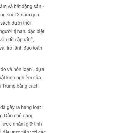
hẩm và bất động sản -
rong suốt 3 năm qua.
 sách dưới thời
ười tị nạn, đặc biệt
n đề cập rất ít,
vai trò lãnh đạo toàn
 do và hỗn loạn”, dựa
 bật kinh nghiệm của
ại Trump bằng cách
 đã gây ra hàng loạt
Đảng Dân chủ đang
n lược nhắm giữ tính
i đầu trực tiếp với các