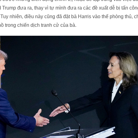
Trump đưa ra, thay vì tự mình đưa ra các đề xuất dễ bị tấn côn
 Tuy nhiên, điều này cũng đã đặt bà Harris vào thế phòng thủ, c
ồ trong chiến dịch tranh cử của bà.