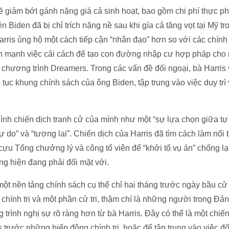
ẽ giảm bớt gánh nặng giá cả sinh hoạt, bao gồm chi phí thực p
 Biden đã bị chỉ trích nặng nề sau khi gía cả tăng vọt tại Mỹ t
rris ủng hộ một cách tiếp cận “nhân đạo” hơn so với các chính
n mạnh việc cải cách để tạo con đường nhập cư hợp pháp cho ng
chương trình Dreamers. Trong các vấn đề đối ngoại, bà Harris vẫ
tục khung chính sách của ông Biden, tập trung vào việc duy trì 
hình chiến dịch tranh cử của mình như một “sự lựa chọn giữa tự
tự do” và “tương lai”. Chiến dịch của Harris đã tìm cách làm nổi
 cựu Tổng chưởng lý và công tố viên để “khởi tố vụ án” chống l
ng hiện đang phải đối mặt với.
 một nền tảng chính sách cụ thể chỉ hai tháng trước ngày bầu cử
hủ chính trị và một phần cử tri, thậm chí là những người trong 
rình nghị sự rõ ràng hơn từ bà Harris. Đây có thể là một chiế
s trước những biến động chính trị, hoặc để tập trung vào việc đố