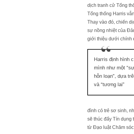
dịch tranh cử Tổng th
Tổng thống Harris vẫn
Thay vào đó, chiến dị
sự nồng nhiệt của Đản
giới thiệu dưới chính
Harris định hình 
mình như một “sự
hỗn loạn”, dựa trê
và “tương lai”
đình có trẻ sơ sinh, n
sẽ thúc đẩy Tín dụng 
từ Đạo luật Chăm sóc