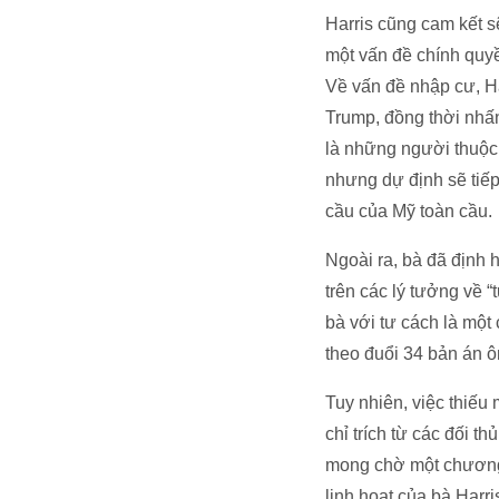
Harris cũng cam kết s
một vấn đề chính quyền
Về vấn đề nhập cư, Ha
Trump, đồng thời nhấ
là những người thuộc 
nhưng dự định sẽ tiếp 
cầu của Mỹ toàn cầu.
Ngoài ra, bà đã định 
trên các lý tưởng về “
bà với tư cách là một
theo đuổi 34 bản án ô
Tuy nhiên, việc thiếu
chỉ trích từ các đối t
mong chờ một chương t
linh hoạt của bà Harri