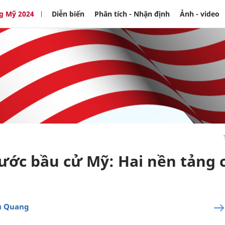
g Mỹ 2024
Diễn biến
Phân tích - Nhận định
Ảnh - video
rước bầu cử Mỹ: Hai nền tảng 
u Quang