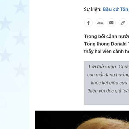
Sự kiện:
Bầu cử Tổn
Trong bối cảnh nước 
Tổng thống Donald 
thấy hai viễn cảnh 
Lời toà s
oạn:
Chưa 
con mắt đang hướng 
khốc liệt giữa cự
thiệu với độc giả “c