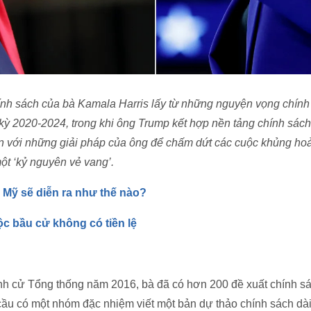
ính sách của bà Kamala Harris lấy từ những nguyện vọng chính
 kỳ 2020-2024, trong khi ông Trump kết hợp nền tảng chính sác
ên với những giải pháp của ông để chấm dứt các cuộc khủng ho
ột ‘kỷ nguyên vẻ vang’.
 Mỹ sẽ diễn ra như thế nào?
c bầu cử không có tiền lệ
ranh cử Tổng thống năm 2016, bà đã có hơn 200 đề xuất chính sá
ầu có một nhóm đặc nhiệm viết một bản dự thảo chính sách dài