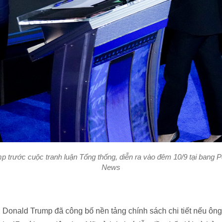
p trước cuộc tranh luận Tổng thống, diễn ra vào đêm 10/9 tại bang 
News
, Donald Trump đã công bố nền tảng chính sách chi tiết nếu ông