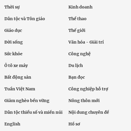
Thời sự
Kinh doanh
Dân tộc và Tôn giáo
Thể thao
Giáo dục
Thế giới
Đời sống
Văn hóa - Giải trí
Sức khỏe
Công nghệ
Ô tô xe máy
Du lịch
Bất động sản
Bạn đọc
Tuần Việt Nam
Công nghiệp hỗ trợ
Giảm nghèo bền vững
Nông thôn mới
Dân tộc thiểu số và miền núi
Nội dung chuyên đề
English
Hồ sơ