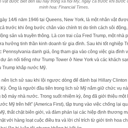
vật được biết đến lâu nay trong xã hội Mỹ, ngay cả trước khi bước c
minh hoạ: Financial Times.
ngày 14/6 năm 1946 tại Queens, New York, là một nhân vật được
 cả trước khi ông bước chân vào chính trị do tính cách sôi động
ộng sản và truyền thông. Là con trai của Fred Trump, một nhà p
ừa hưởng tinh thần kinh doanh từ gia đình. Sau khi tốt nghiệp
c Pennsylvania danh giá, ông tham gia vào công việc gia đình 
 dự án nổi tiếng như Trump Tower ở New York và các khách sạn
ệu Trump khắp nước Mỹ.
ên lịch sử sau khi lội ngược dòng để đánh bại Hillary Clinton
Kỳ. Ông là người đầu tiên trong lịch sử Mỹ nắm giữ chức vụ n
 bộ máy nhà nước. Trong suốt nhiệm kỳ, ông đã giới thiệu một 
c Mỹ trên hết” (America First), tập trung vào việc chống lại qu
Mỹ, thắt chặt biên giới, và đàm phán lại các hiệp định thương m
t với hàng loạt cuộc điều tra và lời chỉ trích từ giới tinh hoa ch