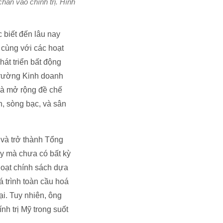
hân vào chính trị. Hình
 biết đến lâu nay
, cùng với các hoạt
hát triển bất động
 Trường Kinh doanh
và mở rộng đề chế
, sòng bạc, và sân
 và trở thành Tổng
ày mà chưa có bất kỳ
loạt chính sách dựa
á trình toàn cầu hoá
ại. Tuy nhiên, ông
ính trị Mỹ trong suốt