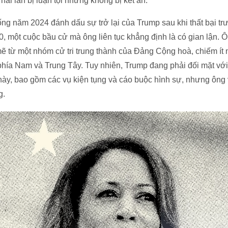
ai lần bị luận tội nhưng không bị kết án.
g năm 2024 đánh dấu sự trở lại của Trump sau khi thất bại tr
 một cuộc bầu cử mà ông liên tục khẳng định là có gian lận. Ô
 từ một nhóm cử tri trung thành của Đảng Cộng hoà, chiếm ít 
phía Nam và Trung Tây. Tuy nhiên, Trump đang phải đối mặt với
 này, bao gồm các vụ kiện tụng và cáo buộc hình sự, nhưng ông
g.