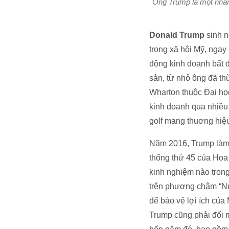
Ông Trump là một nhân 
Donald Trump
sinh 
trong xã hội Mỹ, ngay
động kinh doanh bất đ
sản, từ nhỏ ông đã th
Wharton thuộc Đại họ
kinh doanh qua nhiều
golf mang thuơng hi
Năm 2016, Trump làm n
thống thứ 45 của Hoa 
kinh nghiệm nào trong
trên phương châm “Nướ
để bảo vệ lợi ích của 
Trump cũng phải đối mặ