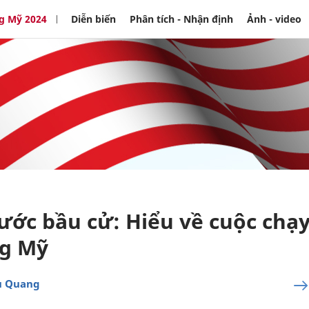
g Mỹ 2024
Diễn biến
Phân tích - Nhận định
Ảnh - video
rước bầu cử: Hiểu về cuộc chạ
ng Mỹ
u Quang