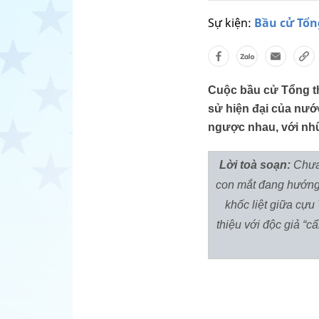
Sự kiện:
Bầu cử Tổn
Cuộc bầu cử Tổng th
sử hiện đại của nước
ngược nhau, với nhữ
Lời toà soạn:
Chưa 
con mắt đang hướng 
khốc liệt giữa cự
thiệu với độc giả “c