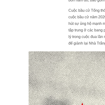
bốn năm đó, bao gồm h
Cuộc bầu cử Tổng thốn
cuộc bầu cử năm 2020,
hút sự ủng hộ mạnh mẽ
tập trung ở các bang 
lý trong cuộc đua lần
để giành lại Nhà Trắn