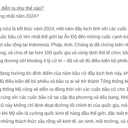
 diễn ra như thế nào?
ọng nhất năm 2024?
 nữa là kết thúc năm 2024, một năm đầy kịch tính với các cuộc
 cuộc bầu cử lớn nhất thế giới tại Ấn Độ đến những cuộc cạnh tr
rị sâu rộng tại Indonesia, Pháp, Anh. Chúng ta đã chứng kiến
ng, và chia rẽ tại hơn 100 quốc gia và vùng lãnh thổ tổ chức 
ng đương với khoảng 4 tỷ cử tri – đã và sẽ đủ điều kiện bỏ phiế
đang hướng tới đỉnh điểm của năm bầu cử đầy kịch tính này, kh
 đủ điều kiện để bỏ phiếu và bầu ra ai sẽ trở thành Tổng thống t
g thống Mỹ cũng sẽ diễn ra đồng thời với các cuộc bầu cử cho
, cùng với các cuộc bầu cử tại cấp địa phương và tiểu bang. N
 cử này không chỉ định đoạt đường lối chính trị của quốc gia, 
 khi Mỹ vẫn là cường quốc kinh tế hàng đầu thế giới, đặc biệt tr
 những thách thức sâu rộng về kinh tế, an ninh, môi trường, và