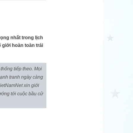
ọng nhất trong lịch
giới hoàn toàn trái
thống tiếp theo. Mọi
cạnh tranh ngày càng
ietNamNet xin giới
hướng tới cuộc bầu cử