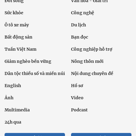
Đời sống
Văn hóa - Giải trí
Sức khỏe
Công nghệ
Ô tô xe máy
Du lịch
Bất động sản
Bạn đọc
Tuần Việt Nam
Công nghiệp hỗ trợ
Giảm nghèo bền vững
Nông thôn mới
Dân tộc thiểu số và miền núi
Nội dung chuyên đề
English
Hồ sơ
Ảnh
Video
Multimedia
Podcast
24h qua