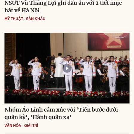
NSƯT Vũ Thắng Lợi ghi dấu ấn với 2 tiết mục
hát về Hà Nội
MỸ THUẬT - SÂN KHẤU
Nhóm Áo Lính cảm xúc với 'Tiến bước dưới
quân kỳ', 'Hành quân xa'
VĂN HÓA - GIẢI TRÍ