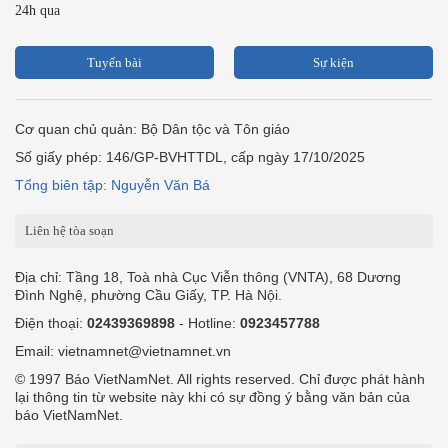
24h qua
Tuyến bài
Sự kiện
Cơ quan chủ quản: Bộ Dân tộc và Tôn giáo
Số giấy phép: 146/GP-BVHTTDL, cấp ngày 17/10/2025
Tổng biên tập: Nguyễn Văn Bá
Liên hệ tòa soạn
Địa chỉ: Tầng 18, Toà nhà Cục Viễn thông (VNTA), 68 Dương
Đình Nghệ, phường Cầu Giấy, TP. Hà Nội.
Điện thoại:
02439369898
- Hotline:
0923457788
Email: vietnamnet@vietnamnet.vn
© 1997 Báo VietNamNet. All rights reserved. Chỉ được phát hành
lại thông tin từ website này khi có sự đồng ý bằng văn bản của
báo VietNamNet.