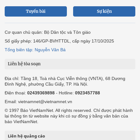
Tuyến bài
Sự kiện
Cơ quan chủ quản: Bộ Dân tộc và Tôn giáo
Số giấy phép: 146/GP-BVHTTDL, cấp ngày 17/10/2025
Tổng biên tập: Nguyễn Văn Bá
Liên hệ tòa soạn
Địa chỉ: Tầng 18, Toà nhà Cục Viễn thông (VNTA), 68 Dương
Đình Nghệ, phường Cầu Giấy, TP. Hà Nội.
Điện thoại:
02439369898
- Hotline:
0923457788
Email: vietnamnet@vietnamnet.vn
© 1997 Báo VietNamNet. All rights reserved. Chỉ được phát hành
lại thông tin từ website này khi có sự đồng ý bằng văn bản của
báo VietNamNet.
Liên hệ quảng cáo