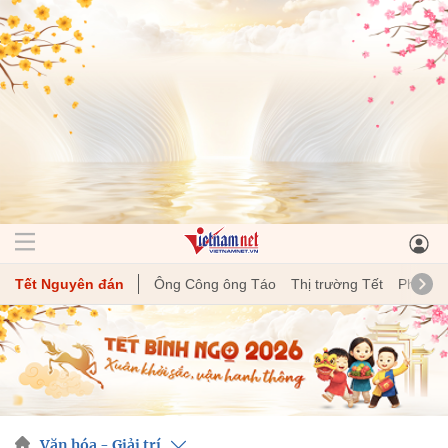
Tết Nguyên đán
Ông Công ông Táo
Thị trường Tết
Phong t
Văn hóa - Giải trí