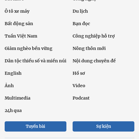
Ô tô xe máy
Du lịch
Bất động sản
Bạn đọc
Tuần Việt Nam
Công nghiệp hỗ trợ
Giảm nghèo bền vững
Nông thôn mới
Dân tộc thiểu số và miền núi
Nội dung chuyên đề
English
Hồ sơ
Ảnh
Video
Multimedia
Podcast
24h qua
Tuyến bài
Sự kiện