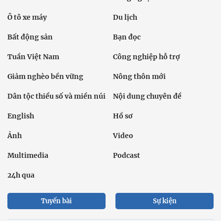
Ô tô xe máy
Du lịch
Bất động sản
Bạn đọc
Tuần Việt Nam
Công nghiệp hỗ trợ
Giảm nghèo bền vững
Nông thôn mới
Dân tộc thiểu số và miền núi
Nội dung chuyên đề
English
Hồ sơ
Ảnh
Video
Multimedia
Podcast
24h qua
Tuyến bài
Sự kiện