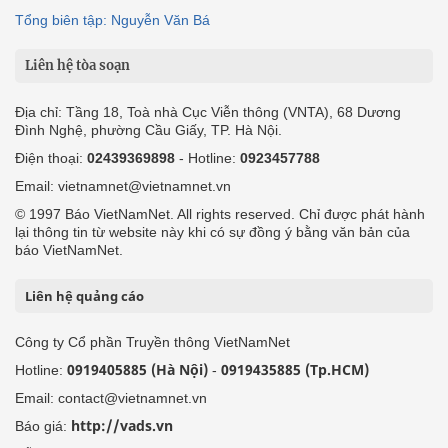
Tổng biên tập: Nguyễn Văn Bá
Liên hệ tòa soạn
Địa chỉ: Tầng 18, Toà nhà Cục Viễn thông (VNTA), 68 Dương
Đình Nghệ, phường Cầu Giấy, TP. Hà Nội.
Điện thoại:
02439369898
- Hotline:
0923457788
Email: vietnamnet@vietnamnet.vn
© 1997 Báo VietNamNet. All rights reserved. Chỉ được phát hành
lại thông tin từ website này khi có sự đồng ý bằng văn bản của
báo VietNamNet.
Liên hệ quảng cáo
Công ty Cổ phần Truyền thông VietNamNet
0919405885 (Hà Nội)
0919435885 (Tp.HCM)
Hotline:
-
Email: contact@vietnamnet.vn
http://vads.vn
Báo giá: