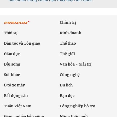
Chính trị
Thời sự
Kinh doanh
Dân tộc và Tôn giáo
Thể thao
Giáo dục
Thế giới
Đời sống
Văn hóa - Giải trí
Sức khỏe
Công nghệ
Ô tô xe máy
Du lịch
Bất động sản
Bạn đọc
Tuần Việt Nam
Công nghiệp hỗ trợ
Giảm nghèo bền vững
Nông thôn mới