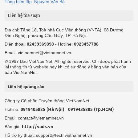
Tổng biên tập: Nguyễn Văn Bá
Liên hệ tòa soạn
Địa chỉ: Tầng 18, Toà nhà Cục Viễn thông (VNTA), 68 Dương
Đình Nghệ, phường Cầu Giấy, TP. Hà Nội.
Điện thoại:
02439369898
- Hotline:
0923457788
Email: vietnamnet@vietnamnet.vn
© 1997 Báo VietNamNet. All rights reserved. Chỉ được phát hành
lại thông tin từ website này khi có sự đồng ý bằng văn bản của
báo VietNamNet.
Liên hệ quảng cáo
Công ty Cổ phần Truyền thông VietNamNet
0919405885 (Hà Nội)
0919435885 (Tp.HCM)
Hotline:
-
Email: contact@vietnamnet.vn
http://vads.vn
Báo giá:
Hỗ trợ kỹ thuật: support@tech.vietnamnet.vn