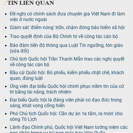
TIN LIÊN QUAN
Đề nghị có chính sách đưa chuyên gia Việt Nam đi làm
việc ở nước ngoài
Giám sát 'điểm nóng' trốn, chậm đóng bảo hiểm xã hội
Trao quyết định của Bộ Chính trị về công tác cán bộ
Bảo đảm tiến độ thông qua Luật Tín ngưỡng, tôn giáo
(sửa đổi)
Chủ tịch Quốc hội Trần Thanh Mẫn trao các nghị quyết
về công tác cán bộ
Bầu cử Quốc hội: Bỏ phiếu, kiểm phiếu chặt chẽ, khách
quan, đúng luật
Ứng viên đại biểu Quốc hội chinh phục niềm tin của cử
tri bằng tài năng, trách nhiệm
Đại biểu Quốc hội là đảng viên phải có đạo đức trong
sáng, khát vọng cống hiến
Phó Chủ tịch Quốc hội: Cần dự án 'ra tấm, ra món' cho
sông Tô Lịch
Lãnh đạo Chính phủ, Quốc hội Việt Nam tưởng niệm các
nạn nhân trong vụ tai nạn máy bay Hàn Quốc