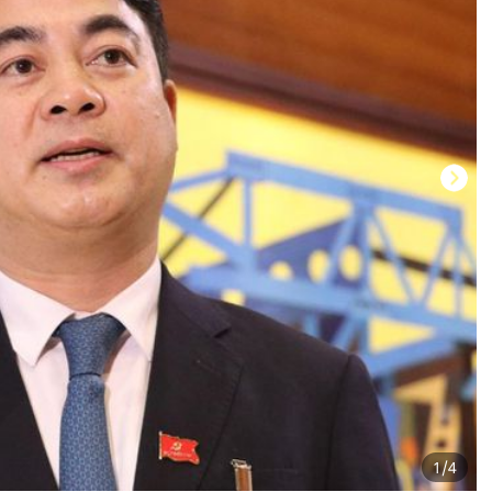
1
/
4