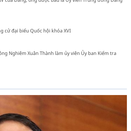
 XIV của Đảng, ông được bầu là Ủy viên Trung ương Đảng
g cử đại biểu Quốc hội khóa XVI
ng Nghiêm Xuân Thành làm ủy viên Ủy ban Kiểm tra