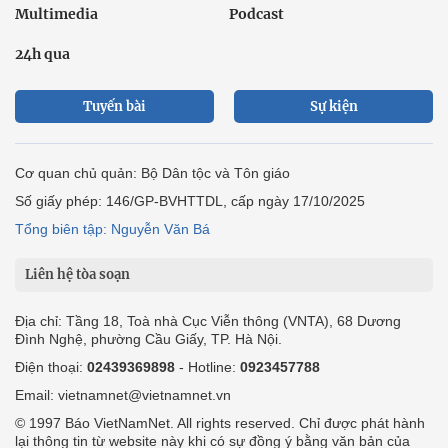
Multimedia
Podcast
24h qua
Tuyến bài
Sự kiện
Cơ quan chủ quản: Bộ Dân tộc và Tôn giáo
Số giấy phép: 146/GP-BVHTTDL, cấp ngày 17/10/2025
Tổng biên tập: Nguyễn Văn Bá
Liên hệ tòa soạn
Địa chỉ: Tầng 18, Toà nhà Cục Viễn thông (VNTA), 68 Dương
Đình Nghệ, phường Cầu Giấy, TP. Hà Nội.
Điện thoại:
02439369898
- Hotline:
0923457788
Email: vietnamnet@vietnamnet.vn
© 1997 Báo VietNamNet. All rights reserved. Chỉ được phát hành
lại thông tin từ website này khi có sự đồng ý bằng văn bản của