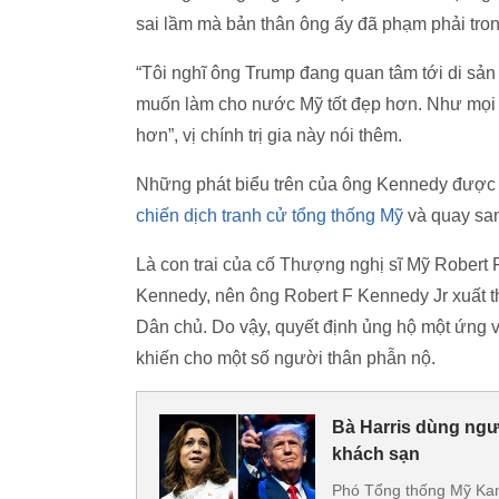
sai lầm mà bản thân ông ấy đã phạm phải tron
“Tôi nghĩ ông Trump đang quan tâm tới di sản 
muốn làm cho nước Mỹ tốt đẹp hơn. Như mọi n
hơn”, vị chính trị gia này nói thêm.
Những phát biểu trên của ông Kennedy được đư
chiến dịch tranh cử tổng thống Mỹ
và quay sa
Là con trai của cố Thượng nghị sĩ Mỹ Robert 
Kennedy, nên ông Robert F Kennedy Jr xuất thâ
Dân chủ. Do vậy, quyết định ủng hộ một ứng 
khiến cho một số người thân phẫn nộ.
Bà Harris dùng ngườ
khách sạn
Phó Tổng thống Mỹ Kam