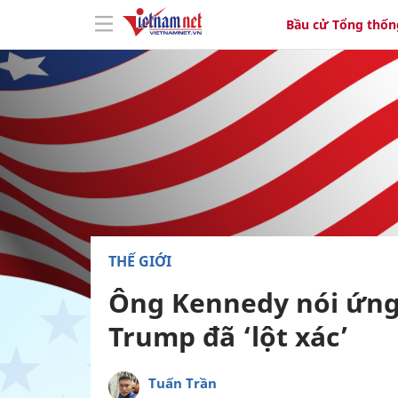
Bầu cử Tổng thốn
THẾ GIỚI
Ông Kennedy nói ứng
Trump đã ‘lột xác’
Tuấn Trần