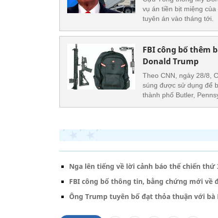
vụ án tiền bịt miệng củ
tuyên án vào tháng tới.
FBI công bố thêm 
Donald Trump
Theo CNN, ngày 28/8, C
súng được sử dụng để b
thành phố Butler, Pennsy
Nga lên tiếng về lời cảnh báo thế chiến th
FBI công bố thông tin, bằng chứng mới về
Ông Trump tuyên bố đạt thỏa thuận với bà Ha