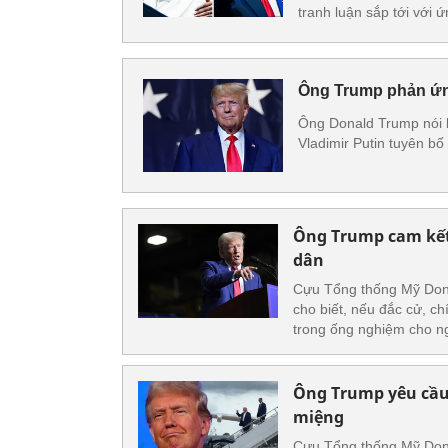
tranh luận sắp tới với
Ông Trump phản ứng
Ông Donald Trump nói 
Vladimir Putin tuyên b
Ông Trump cam kết 
dân
Cựu Tổng thống Mỹ Don
cho biết, nếu đắc cử, ch
trong ống nghiệm cho n
Ông Trump yêu cầu 
miệng
Cựu Tổng thống Mỹ Dona