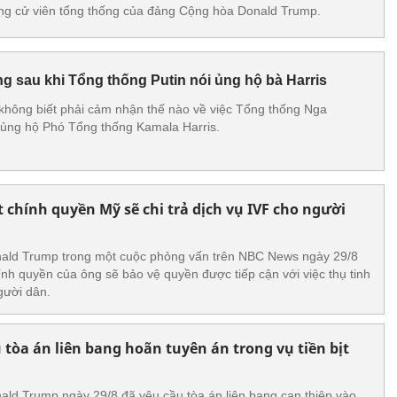
 ứng cử viên tổng thống của đảng Cộng hòa Donald Trump.
 sau khi Tổng thống Putin nói ủng hộ bà Harris
không biết phải cảm nhận thế nào về việc Tổng thống Nga
ố ủng hộ Phó Tổng thống Kamala Harris.
chính quyền Mỹ sẽ chi trả dịch vụ IVF cho người
ald Trump trong một cuộc phỏng vấn trên NBC News ngày 29/8
ính quyền của ông sẽ bảo vệ quyền được tiếp cận với việc thụ tinh
gười dân.
tòa án liên bang hoãn tuyên án trong vụ tiền bịt
ld Trump ngày 29/8 đã yêu cầu tòa án liên bang can thiệp vào