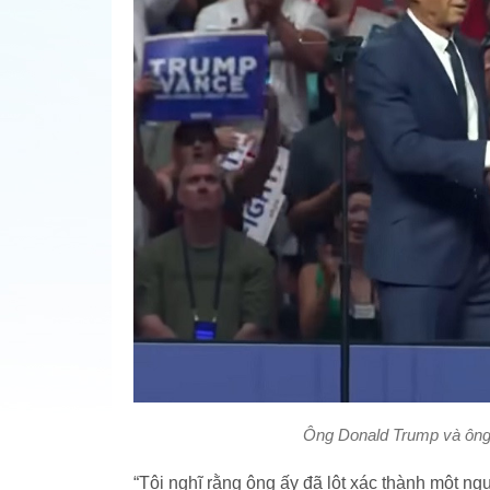
Ông Donald Trump và ông 
“Tôi nghĩ rằng ông ấy đã lột xác thành một ng