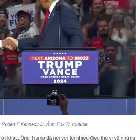
Robert F Kennedy Jr. Ảnh: Fox 7/ Youtube
ười khác. Ông Trump đã nói với tôi nhiều điều thú vị về những