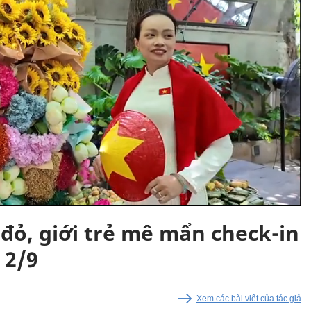
đỏ, giới trẻ mê mẩn check-in
 2/9
Xem các bài viết của tác giả