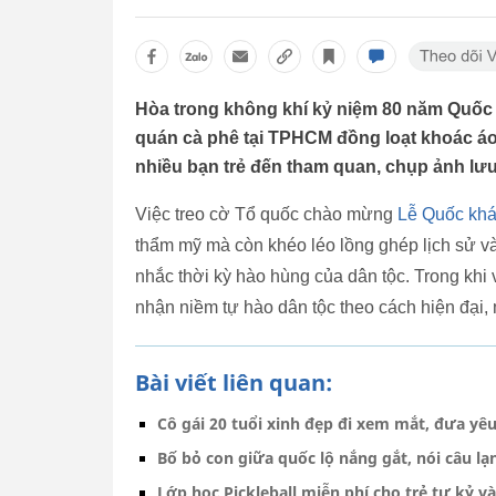
Hòa trong không khí kỷ niệm 80 năm Quốc
quán cà phê tại TPHCM đồng loạt khoác áo 
nhiều bạn trẻ đến tham quan, chụp ảnh lưu
Việc treo cờ Tổ quốc chào mừng
Lễ Quốc khá
thẩm mỹ mà còn khéo léo lồng ghép lịch sử và
nhắc thời kỳ hào hùng của dân tộc. Trong khi v
nhận niềm tự hào dân tộc theo cách hiện đại,
Bài viết liên quan:
Cô gái 20 tuổi xinh đẹp đi xem mắt, đưa yê
Bố bỏ con giữa quốc lộ nắng gắt, nói câu l
Lớp học Pickleball miễn phí cho trẻ tự kỷ và