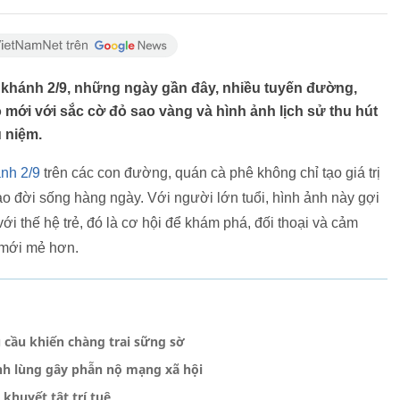
 khánh 2/9, những ngày gần đây, nhiều tuyến đường,
mới với sắc cờ đỏ sao vàng và hình ảnh lịch sử thu hút
 niệm.
nh 2/9
trên các con đường, quán cà phê không chỉ tạo giá trị
o đời sống hàng ngày. Với người lớn tuổi, hình ảnh này gợi
ới thế hệ trẻ, đó là cơ hội để khám phá, đối thoại và cảm
 mới mẻ hơn.
u cầu khiến chàng trai sững sờ
ạnh lùng gây phẫn nộ mạng xã hội
 khuyết tật trí tuệ