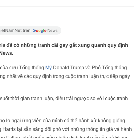
ris đã có những tranh cãi gay gắt xung quanh quy định
 News.
ử của cựu Tổng thống
Mỹ
Donald Trump và Phó Tổng thống
g nhất về các quy định trong cuộc tranh luận trực tiếp ngày
uốt thời gian tranh luận, điều trái ngược so với cuộc tranh
họ lo ngại ứng viên của mình có thể hành xử không giống
 Harris lại sẵn sàng đối phó với những thông tin giả và hành
an Fallon, phát ngôn viên chiến dịch tranh cử của bà Harris