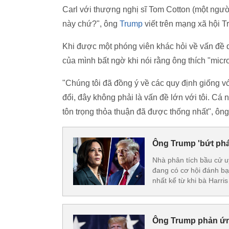
Carl với thượng nghị sĩ Tom Cotton (một người t
này chứ?", ông
Trump
viết trên mạng xã hội Tr
Khi được một phóng viên khác hỏi về vấn đề q
của mình bất ngờ khi nói rằng ông thích "micr
"Chúng tôi đã đồng ý về các quy định giống vớ
đổi, đây không phải là vấn đề lớn với tôi. Cá
tôn trọng thỏa thuận đã được thống nhất", ông
Ông Trump 'bứt phá
Nhà phân tích bầu cử u
đang có cơ hội đánh bại
nhất kể từ khi bà Harri
Ông Trump phản ứng