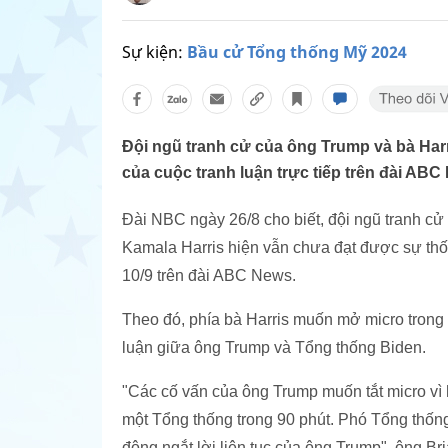
Sự kiện:
Bầu cử Tổng thống Mỹ 2024
Đội ngũ tranh cử của ông Trump và bà Har
của cuộc tranh luận trực tiếp trên đài ABC
Đài NBC ngày 26/8 cho biết, đội ngũ tranh c
Kamala Harris hiện vẫn chưa đạt được sự thốn
10/9 trên đài ABC News.
Theo đó, phía bà Harris muốn mở micro trong s
luận giữa ông Trump và Tổng thống Biden.
"Các cố vấn của ông Trump muốn tắt micro vì 
một Tổng thống trong 90 phút. Phó Tổng thống
động ngắt lời liên tục của ông Trump", ông Bri