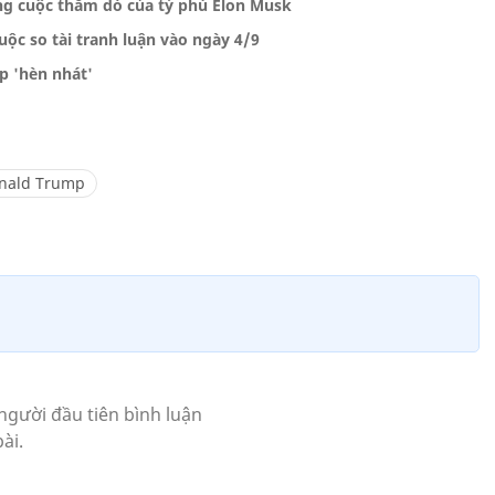
ng cuộc thăm dò của tỷ phú Elon Musk
uộc so tài tranh luận vào ngày 4/9
p 'hèn nhát'
nald Trump