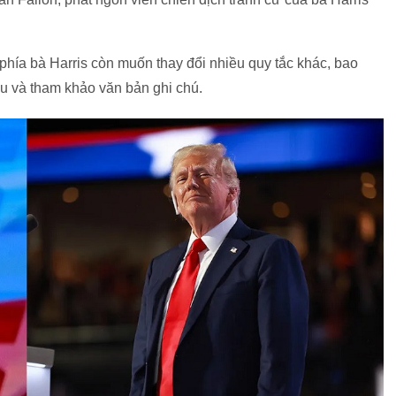
phía bà Harris còn muốn thay đổi nhiều quy tắc khác, bao
u và tham khảo văn bản ghi chú.