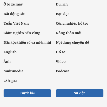
Ô tô xe máy
Du lịch
Bất động sản
Bạn đọc
Tuần Việt Nam
Công nghiệp hỗ trợ
Giảm nghèo bền vững
Nông thôn mới
Dân tộc thiểu số và miền núi
Nội dung chuyên đề
English
Hồ sơ
Ảnh
Video
Multimedia
Podcast
24h qua
Tuyến bài
Sự kiện