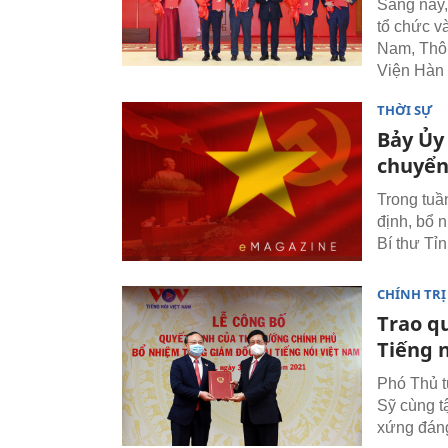
Sáng nay,
tổ chức v
Nam, Thôn
Viện Hàn 
THỜI SỰ
Bảy Ủy
chuyển
Trong tuầ
định, bổ 
Bí thư Tỉn
CHÍNH TRỊ
Trao q
Tiếng 
Phó Thủ 
Sỹ cùng t
xứng đáng