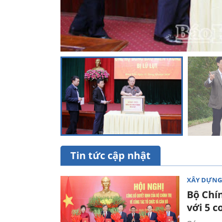
Tin tức cập nhật
XÂY DỰNG
Bộ Chín
với 5 