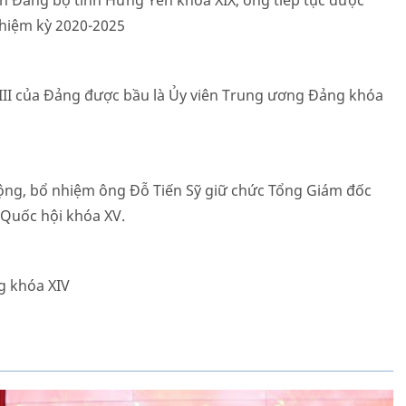
nh Đảng bộ tỉnh Hưng Yên khóa XIX, ông tiếp tục được
nhiệm kỳ 2020-2025
 XIII của Đảng được bầu là Ủy viên Trung ương Đảng khóa
động, bổ nhiệm ông Đỗ Tiến Sỹ giữ chức Tổng Giám đốc
 Quốc hội khóa XV.
g khóa XIV