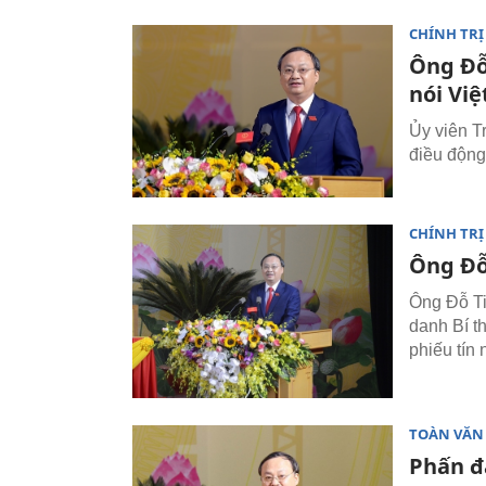
CHÍNH TRỊ
Ông Đỗ
nói Vi
Ủy viên T
điều động
CHÍNH TRỊ
Ông Đỗ
Ông Đỗ Ti
danh Bí t
phiếu tín
TOÀN VĂN
Phấn đ