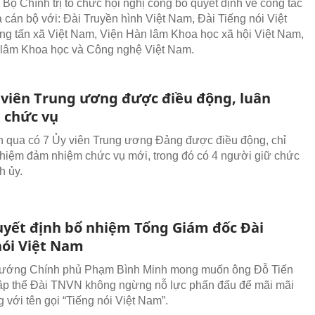
 Bộ Chính trị tổ chức hội nghị công bố quyết định về công tác
à cán bộ với: Đài Truyền hình Việt Nam, Đài Tiếng nói Việt
g tấn xã Việt Nam, Viện Hàn lâm Khoa học xã hội Việt Nam,
lâm Khoa học và Công nghệ Việt Nam.
 viên Trung ương được điều động, luân
 chức vụ
n qua có 7 Ủy viên Trung ương Đảng được điều động, chỉ
nhiệm đảm nhiệm chức vụ mới, trong đó có 4 người giữ chức
h ủy.
uyết định bổ nhiệm Tổng Giám đốc Đài
nói Việt Nam
tướng Chính phủ Phạm Bình Minh mong muốn ông Đỗ Tiến
ập thể Đài TNVN không ngừng nỗ lực phấn đấu để mãi mãi
 với tên gọi “Tiếng nói Việt Nam”.