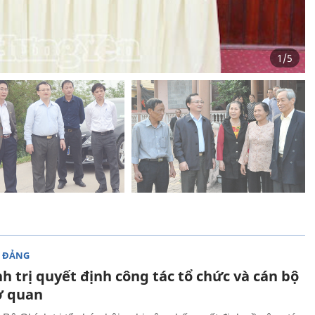
1
/
5
 ĐẢNG
h trị quyết định công tác tổ chức và cán bộ
cơ quan