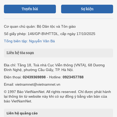
Tuyến bài
Sự kiện
Cơ quan chủ quản: Bộ Dân tộc và Tôn giáo
Số giấy phép: 146/GP-BVHTTDL, cấp ngày 17/10/2025
Tổng biên tập: Nguyễn Văn Bá
Liên hệ tòa soạn
Địa chỉ: Tầng 18, Toà nhà Cục Viễn thông (VNTA), 68 Dương
Đình Nghệ, phường Cầu Giấy, TP. Hà Nội.
Điện thoại:
02439369898
- Hotline:
0923457788
Email: vietnamnet@vietnamnet.vn
© 1997 Báo VietNamNet. All rights reserved. Chỉ được phát hành
lại thông tin từ website này khi có sự đồng ý bằng văn bản của
báo VietNamNet.
Liên hệ quảng cáo