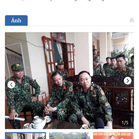
Ảnh
1
/
5