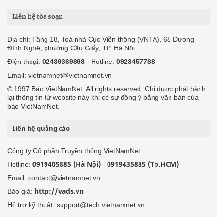
Liên hệ tòa soạn
Địa chỉ: Tầng 18, Toà nhà Cục Viễn thông (VNTA), 68 Dương
Đình Nghệ, phường Cầu Giấy, TP. Hà Nội.
Điện thoại:
02439369898
- Hotline:
0923457788
Email: vietnamnet@vietnamnet.vn
© 1997 Báo VietNamNet. All rights reserved. Chỉ được phát hành
lại thông tin từ website này khi có sự đồng ý bằng văn bản của
báo VietNamNet.
Liên hệ quảng cáo
Công ty Cổ phần Truyền thông VietNamNet
0919405885 (Hà Nội)
0919435885 (Tp.HCM)
Hotline:
-
Email: contact@vietnamnet.vn
http://vads.vn
Báo giá:
Hỗ trợ kỹ thuật: support@tech.vietnamnet.vn