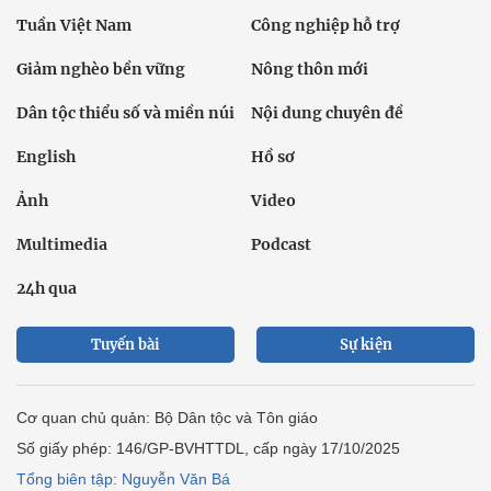
Tuần Việt Nam
Công nghiệp hỗ trợ
Giảm nghèo bền vững
Nông thôn mới
Dân tộc thiểu số và miền núi
Nội dung chuyên đề
English
Hồ sơ
Ảnh
Video
Multimedia
Podcast
24h qua
Tuyến bài
Sự kiện
Cơ quan chủ quản: Bộ Dân tộc và Tôn giáo
Số giấy phép: 146/GP-BVHTTDL, cấp ngày 17/10/2025
Tổng biên tập: Nguyễn Văn Bá