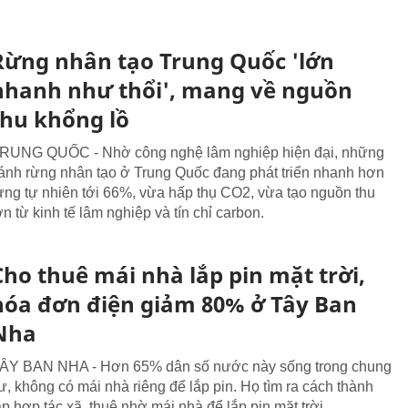
Rừng nhân tạo Trung Quốc 'lớn
nhanh như thổi', mang về nguồn
thu khổng lồ
RUNG QUỐC - Nhờ công nghệ lâm nghiệp hiện đại, những
ánh rừng nhân tạo ở Trung Quốc đang phát triển nhanh hơn
ừng tự nhiên tới 66%, vừa hấp thụ CO2, vừa tạo nguồn thu
ớn từ kinh tế lâm nghiệp và tín chỉ carbon.
Cho thuê mái nhà lắp pin mặt trời,
hóa đơn điện giảm 80% ở Tây Ban
Nha
ÂY BAN NHA - Hơn 65% dân số nước này sống trong chung
ư, không có mái nhà riêng để lắp pin. Họ tìm ra cách thành
ập hợp tác xã, thuê nhờ mái nhà để lắp pin mặt trời.