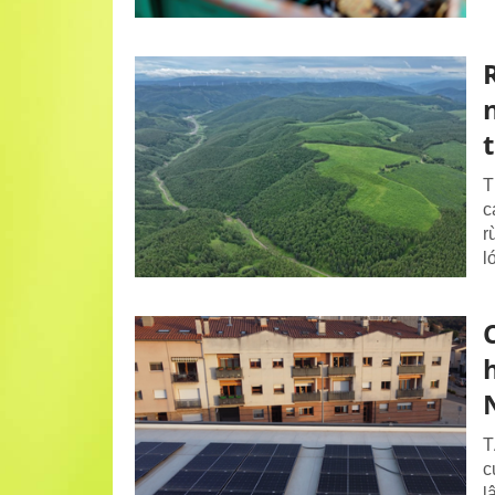
T
c
r
l
T
c
l