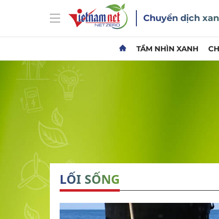
Chuyển dịch xa
TẦM NHÌN XANH
CH
LỐI SỐNG