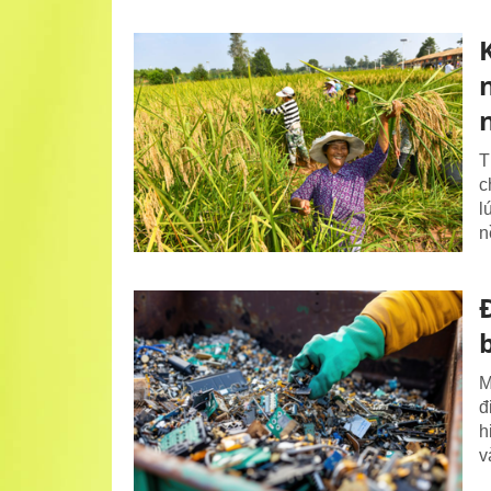
T
c
l
n
M
đ
h
v