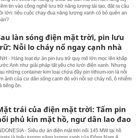
iềm tin vào công nghệ lưu trữ năng lượng tái tạo, đặt ra câu
ỏi lớn: liệu cuộc chạy đua năng lượng xanh có bỏ quên an
oàn?
Sau làn sóng điện mặt trời, pin lưu
trữ: Nỗi lo cháy nổ ngay cạnh nhà
NH - Hàng loạt dự án pin lưu trữ quy mô lớn mọc lên khắp
ước Anh như giải pháp tất yếu cho lưới điện xanh. Nhưng
au những container kim loại chứa đầy pin lithium-ion là nỗi
m ảnh của cư dân sống cạnh đó với nỗi sợ cháy nổ, ô nhiễm
à tiếng ồn.
Mặt trái của điện mặt trời: Tấm pin
nổi phủ kín mặt hồ, ngư dân lao đao
NDONESIA - Siêu dự án điện mặt trời nổi 145 MW tại hồ
irata là biểu tượng năng lượng xanh của Đông Nam Á,