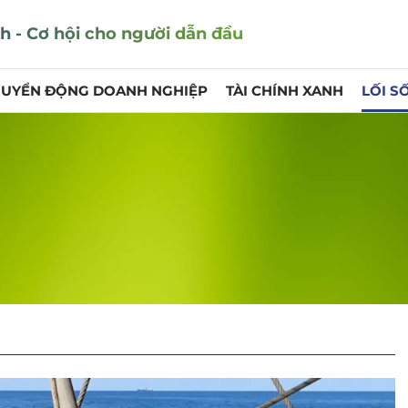
nh
-
Cơ hội cho người dẫn đầu
UYỂN ĐỘNG DOANH NGHIỆP
TÀI CHÍNH XANH
LỐI S