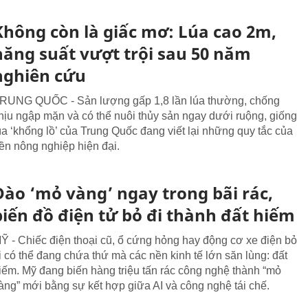
Không còn là giấc mơ: Lúa cao 2m,
năng suất vượt trội sau 50 năm
nghiên cứu
RUNG QUỐC - Sản lượng gấp 1,8 lần lúa thường, chống
hịu ngập mặn và có thể nuôi thủy sản ngay dưới ruộng, giống
úa ‘khổng lồ’ của Trung Quốc đang viết lại những quy tắc của
ền nông nghiệp hiện đại.
Đào ‘mỏ vàng’ ngay trong bãi rác,
biến đồ điện tử bỏ đi thành đất hiếm
Ỹ - Chiếc điện thoại cũ, ổ cứng hỏng hay động cơ xe điện bỏ
i có thể đang chứa thứ mà các nền kinh tế lớn săn lùng: đất
iếm. Mỹ đang biến hàng triệu tấn rác công nghệ thành “mỏ
àng” mới bằng sự kết hợp giữa AI và công nghệ tái chế.