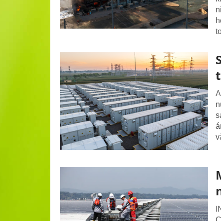
n
h
t
A
n
s
á
v
I
C