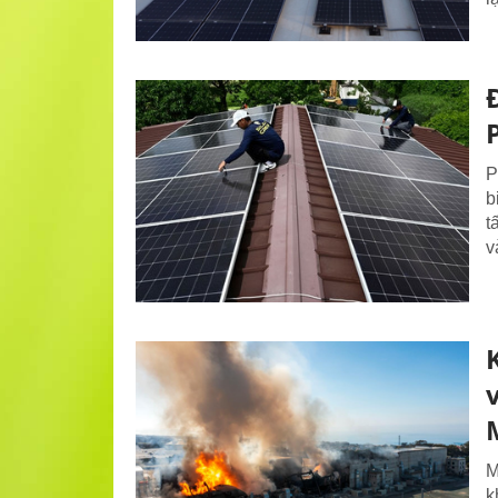
P
b
t
v
M
k