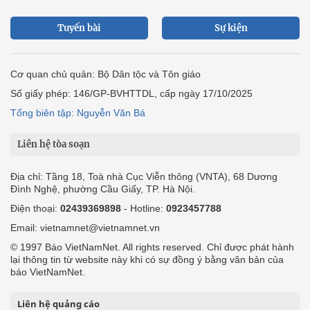
Tuyến bài
Sự kiện
Cơ quan chủ quản: Bộ Dân tộc và Tôn giáo
Số giấy phép: 146/GP-BVHTTDL, cấp ngày 17/10/2025
Tổng biên tập: Nguyễn Văn Bá
Liên hệ tòa soạn
Địa chỉ: Tầng 18, Toà nhà Cục Viễn thông (VNTA), 68 Dương
Đình Nghệ, phường Cầu Giấy, TP. Hà Nội.
Điện thoại:
02439369898
- Hotline:
0923457788
Email: vietnamnet@vietnamnet.vn
© 1997 Báo VietNamNet. All rights reserved. Chỉ được phát hành
lại thông tin từ website này khi có sự đồng ý bằng văn bản của
báo VietNamNet.
Liên hệ quảng cáo