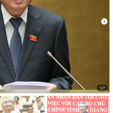
1
/
7