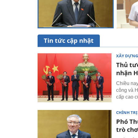
Tin tức cập nhật
XÂY DỰNG
Thủ tướ
nhận H
Chiều nay
công và H
cấp cao 
CHÍNH TRỊ
Phó Th
trò chơ