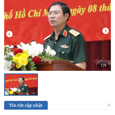
1
/
9
Tin tức cập nhật