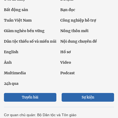
Bất động sản
Bạn đọc
Tuần Việt Nam
Công nghiệp hỗ trợ
Giảm nghèo bền vững
Nông thôn mới
Dân tộc thiểu số và miền núi
Nội dung chuyên đề
English
Hồ sơ
Ảnh
Video
Multimedia
Podcast
24h qua
Tuyến bài
Sự kiện
Cơ quan chủ quản: Bộ Dân tộc và Tôn giáo