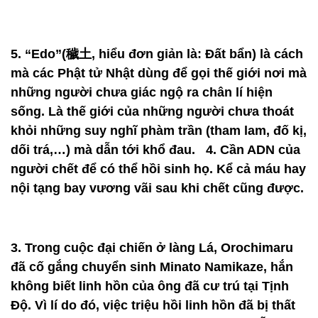
5. “Edo”(穢土, hiểu đơn giản là: Đất bẩn) là cách
mà các Phật tử Nhật dùng để gọi thế giới nơi mà
những người chưa giác ngộ ra chân lí hiện
sống. Là thế giới của những người chưa thoát
khỏi những suy nghĩ phàm trần (tham lam, đố kị,
dối trá,…) mà dẫn tới khổ đau. 4. Cần ADN của
người chết để có thể hồi sinh họ. Kể cả máu hay
nội tạng bay vương vãi sau khi chết cũng được.
3. Trong cuộc đại chiến ở làng Lá, Orochimaru
đã cố gắng chuyển sinh Minato Namikaze, hắn
không biết linh hồn của ông đã cư trú tại Tịnh
Độ. Vì lí do đó, việc triệu hồi linh hồn đã bị thất