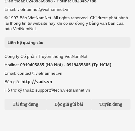
Điện thoại:
02439369898
- Hotline:
0923457788
Email: vietnamnet@vietnamnet.vn
© 1997 Báo VietNamNet. All rights reserved. Chỉ được phát hành
lại thông tin từ website này khi có sự đồng ý bằng văn bản của
báo VietNamNet.
Liên hệ quảng cáo
Công ty Cổ phần Truyền thông VietNamNet
0919405885 (Hà Nội)
0919435885 (Tp.HCM)
Hotline:
-
Email: contact@vietnamnet.vn
http://vads.vn
Báo giá:
Hỗ trợ kỹ thuật: support@tech.vietnamnet.vn
Tải ứng dụng
Độc giả gửi bài
Tuyển dụng