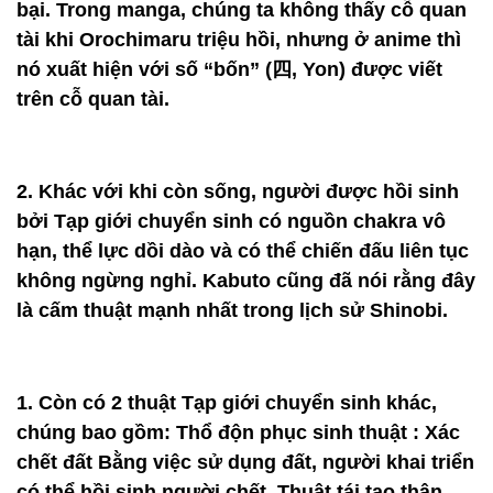
bại. Trong manga, chúng ta không thấy cỗ quan
tài khi Orochimaru triệu hồi, nhưng ở anime thì
nó xuất hiện với số “bốn” (四, Yon) được viết
trên cỗ quan tài.
2. Khác với khi còn sống, người được hồi sinh
bởi Tạp giới chuyển sinh có nguồn chakra vô
hạn, thể lực dồi dào và có thể chiến đấu liên tục
không ngừng nghỉ. Kabuto cũng đã nói rằng đây
là cấm thuật mạnh nhất trong lịch sử Shinobi.
1. Còn có 2 thuật Tạp giới chuyển sinh khác,
chúng bao gồm: Thổ độn phục sinh thuật : Xác
chết đất Bằng việc sử dụng đất, người khai triển
có thể hồi sinh người chết. Thuật tái tạo thân