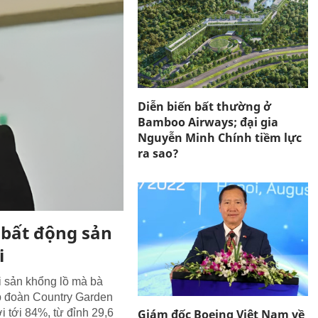
Diễn biến bất thường ở
Bamboo Airways; đại gia
Nguyễn Minh Chính tiềm lực
ra sao?
 bất động sản
i
 sản khổng lồ mà bà
p đoàn Country Garden
Giám đốc Boeing Việt Nam về
 tới 84%, từ đỉnh 29,6