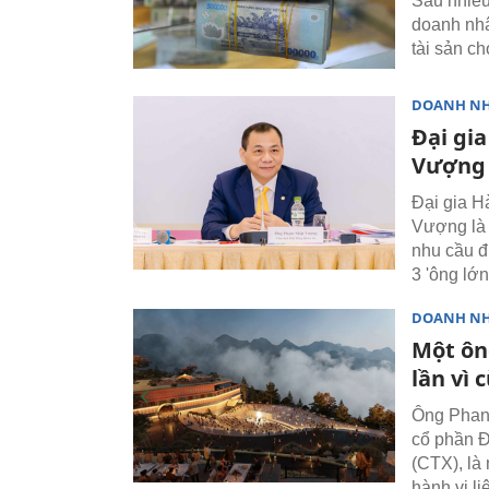
Sau nhiều
doanh nhâ
tài sản ch
DOANH N
Đại gi
Vượng 
Đại gia H
Vượng là
nhu cầu đ
3 'ông lớn'
DOANH N
Một ôn
lần vì 
Ông Phan
cổ phần 
(CTX), là 
hành vi li