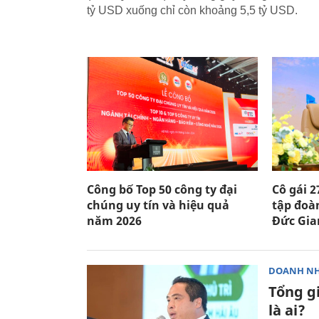
tỷ USD xuống chỉ còn khoảng 5,5 tỷ USD.
Công bố Top 50 công ty đại
Cô gái 2
chúng uy tín và hiệu quả
tập đoà
năm 2026
Đức Gian
DOANH N
Tổng g
là ai?