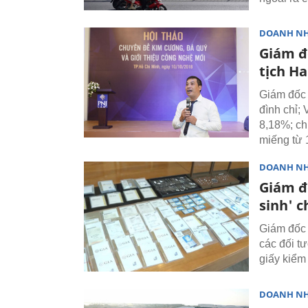
DOANH N
Giám đ
tịch Ha
Giám đốc 
đình chỉ;
8,18%; ch
miếng từ 1
DOANH N
Giám đ
sinh' c
Giám đốc 
các đối t
giấy kiểm
DOANH N