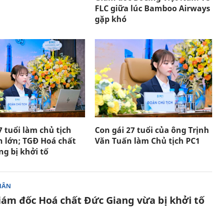
FLC giữa lúc Bamboo Airways
gặp khó
7 tuổi làm chủ tịch
Con gái 27 tuổi của ông Trịnh
n lớn; TGĐ Hoá chất
Văn Tuấn làm Chủ tịch PC1
g bị khởi tố
HÂN
iám đốc Hoá chất Đức Giang vừa bị khởi tố