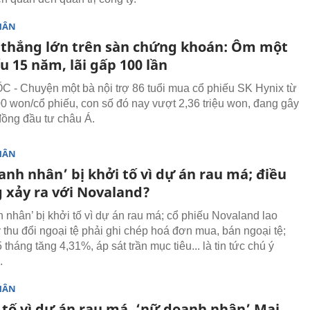
HÂN
i thắng lớn trên sàn chứng khoán: Ôm một
u 15 năm, lãi gấp 100 lần
- Chuyện một bà nội trợ 86 tuổi mua cổ phiếu SK Hynix từ
00 won/cổ phiếu, con số đó nay vượt 2,36 triệu won, đang gây
đồng đầu tư châu Á.
HÂN
nh nhân’ bị khởi tố vì dự án rau má; điều
g xảy ra với Novaland?
 nhân’ bị khởi tố vì dự án rau má; cổ phiếu Novaland lao
ý thu đổi ngoại tệ phải ghi chép hoá đơn mua, bán ngoại tệ;
 tháng tăng 4,31%, áp sát trần mục tiêu... là tin tức chú ý
.
HÂN
 tố vì dự án rau má, ‘nữ doanh nhân’ Mai