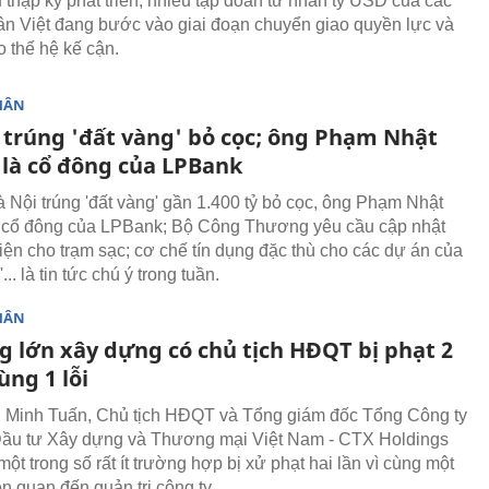
 thập kỷ phát triển, nhiều tập đoàn tư nhân tỷ USD của các
n Việt đang bước vào giai đoạn chuyển giao quyền lực và
o thế hệ kế cận.
HÂN
a trúng 'đất vàng' bỏ cọc; ông Phạm Nhật
là cổ đông của LPBank
à Nội trúng 'đất vàng' gần 1.400 tỷ bỏ cọc, ông Phạm Nhật
 cổ đông của LPBank; Bộ Công Thương yêu cầu cập nhật
iện cho trạm sạc; cơ chế tín dụng đặc thù cho các dự án của
... là tin tức chú ý trong tuần.
HÂN
g lớn xây dựng có chủ tịch HĐQT bị phạt 2
cùng 1 lỗi
 Minh Tuấn, Chủ tịch HĐQT và Tổng giám đốc Tổng Công ty
Đầu tư Xây dựng và Thương mại Việt Nam - CTX Holdings
một trong số rất ít trường hợp bị xử phạt hai lần vì cùng một
ên quan đến quản trị công ty.