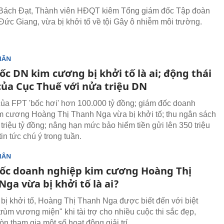
Bách Đạt, Thành viên HĐQT kiêm Tổng giám đốc Tập đoàn
Đức Giang, vừa bị khởi tố về tội Gây ô nhiễm môi trường.
HÂN
c DN kim cương bị khởi tố là ai; động thái
ủa Cục Thuế với nửa triệu DN
ủa FPT 'bốc hơi' hơn 100.000 tỷ đồng; giám đốc doanh
m cương Hoàng Thị Thanh Nga vừa bị khởi tố; thu ngân sách
 triệu tỷ đồng; nâng hạn mức bảo hiểm tiền gửi lên 350 triệu
 tin tức chú ý trong tuần.
HÂN
ốc doanh nghiệp kim cương Hoàng Thị
ga vừa bị khởi tố là ai?
 bị khởi tố, Hoàng Thị Thanh Nga được biết đến với biệt
trùm vương miện" khi tài trợ cho nhiều cuộc thi sắc đẹp,
òn tham gia một số hoạt động giải trí.