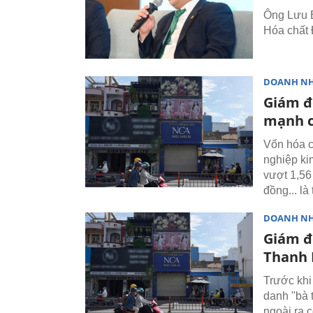
Ông Lưu 
Hóa chất 
DOANH N
Giám đố
mạnh c
Vốn hóa c
nghiệp ki
vượt 1,56
đồng... là
DOANH N
Giám đ
Thanh N
Trước khi
danh "bà 
ngoài ra c