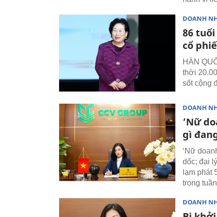
DOANH N
86 tuổ
cổ phiế
HÀN QUỐC 
thời 20.0
sốt cộng 
DOANH N
‘Nữ doa
gì đan
‘Nữ doanh
dốc; đại l
lạm phát 5
trong tuần
DOANH N
Bị khởi