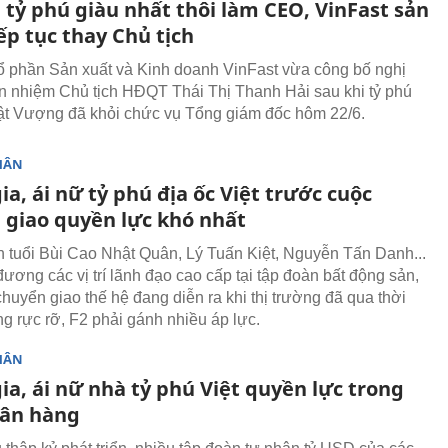
 tỷ phú giàu nhất thôi làm CEO, VinFast sản
ếp tục thay Chủ tịch
ổ phần Sản xuất và Kinh doanh VinFast vừa công bố nghị
n nhiệm Chủ tịch HĐQT Thái Thị Thanh Hải sau khi tỷ phú
t Vượng đã khỏi chức vụ Tổng giám đốc hôm 22/6.
HÂN
ia, ái nữ tỷ phú địa ốc Việt trước cuộc
 giao quyền lực khó nhất
 tuổi Bùi Cao Nhật Quân, Lý Tuấn Kiệt, Nguyễn Tấn Danh...
ương các vị trí lãnh đạo cao cấp tại tập đoàn bất động sản,
chuyển giao thế hệ đang diễn ra khi thị trường đã qua thời
ng rực rỡ, F2 phải gánh nhiều áp lực.
HÂN
ia, ái nữ nhà tỷ phú Việt quyền lực trong
gân hàng