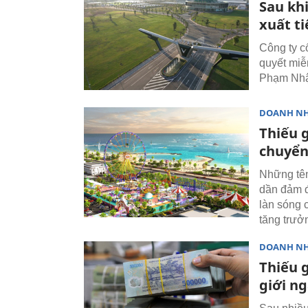
Sau khi
xuất ti
Công ty c
quyết miễ
Phạm Nhậ
DOANH N
Thiếu g
chuyển
Những tên
dần đảm đ
làn sóng 
tăng trưở
DOANH N
Thiếu g
giới n