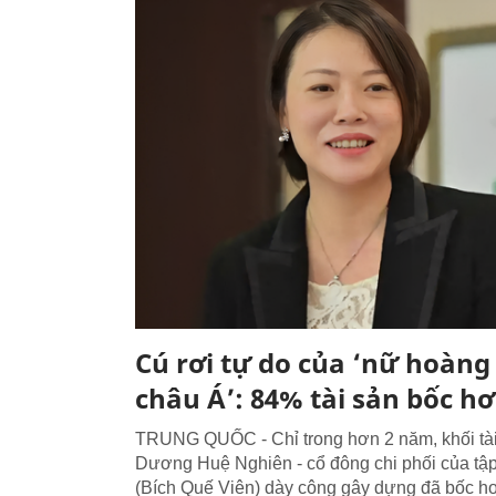
Cú rơi tự do của ‘nữ hoàng
châu Á’: 84% tài sản bốc hơ
TRUNG QUỐC - Chỉ trong hơn 2 năm, khối tài
Dương Huệ Nghiên - cổ đông chi phối của tậ
(Bích Quế Viên) dày công gây dựng đã bốc hơi