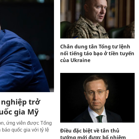
Chân dung tân Tổng tư lệnh
nổi tiếng táo bạo ở tiền tuyến
của Ukraine
 nghiệp trở
uốc gia Mỹ
on, ứng viên được Tổng
Điều đặc biệt về tân thủ
báo quốc gia với tỷ lệ
tướng mới được bổ nhiệm