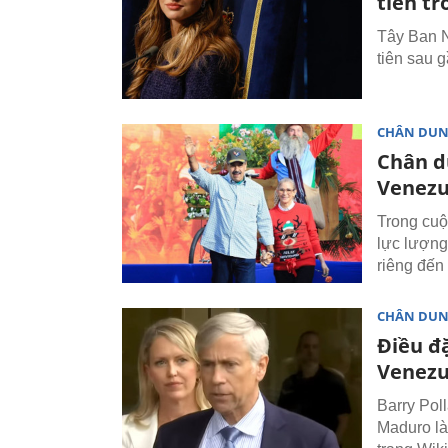
tiên t
Tây Ban N
tiên sau 
CHÂN DU
Chân d
Venezu
Trong cuộ
lực lượng
riêng đến
CHÂN DU
Điều đ
Venezu
Barry Pol
Maduro là