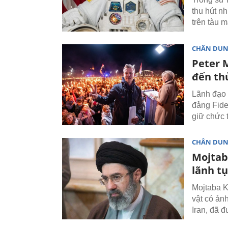
thu hút nh
trên tàu m
CHÂN DU
Peter 
đến th
Lãnh đạo 
đảng Fide
giữ chức 
CHÂN DU
Mojtab
lãnh tụ
Mojtaba K
vật có ản
Iran, đã 