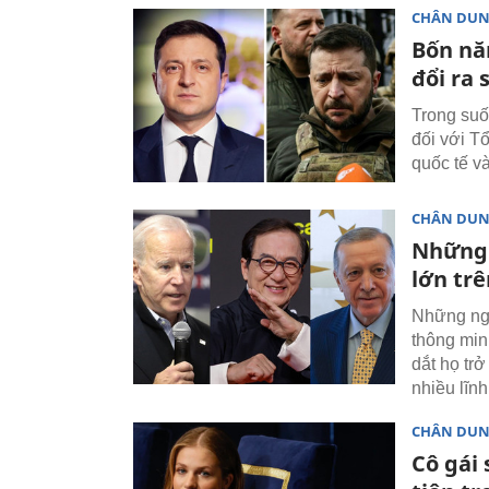
CHÂN DU
Bốn nă
đổi ra 
Trong suốt
đối với T
quốc tế v
CHÂN DU
Những 
lớn trê
Những ngư
thông min
dắt họ tr
nhiều lĩnh
CHÂN DU
Cô gái