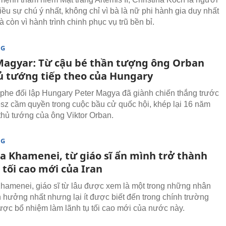
iều sự chú ý nhất, không chỉ vì bà là nữ phi hành gia duy nhất
à còn vì hành trình chinh phục vụ trũ bền bỉ.
NG
Magyar: Từ cậu bé thần tượng ông Orban
ủ tướng tiếp theo của Hungary
phe đối lập Hungary Peter Magya đã giành chiến thắng trước
sz cầm quyền trong cuộc bầu cử quốc hội, khép lại 16 năm
thủ tướng của ông Viktor Orban.
NG
a Khamenei, từ giáo sĩ ẩn mình trở thành
 tối cao mới của Iran
hamenei, giáo sĩ từ lâu được xem là một trong những nhân
h hưởng nhất nhưng lại ít được biết đến trong chính trường
được bổ nhiệm làm lãnh tụ tối cao mới của nước này.