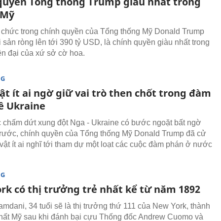
quyền Tổng thống Trump giàu nhất trong
 Mỹ
chức trong chính quyền của Tổng thống Mỹ Donald Trump
i sản ròng lên tới 390 tỷ USD, là chính quyền giàu nhất trong
iện đại của xứ sở cờ hoa.
NG
t ít ai ngờ giữ vai trò then chốt trong đàm
ề Ukraine
c chấm dứt xung đột Nga - Ukraine có bước ngoặt bất ngờ
trước, chính quyền của Tổng thống Mỹ Donald Trump đã cử
vật ít ai nghĩ tới tham dự một loạt các cuộc đàm phán ở nước
NG
rk có thị trưởng trẻ nhất kể từ năm 1892
mdani, 34 tuổi sẽ là thị trưởng thứ 111 của New York, thành
hất Mỹ sau khi đánh bại cựu Thống đốc Andrew Cuomo và