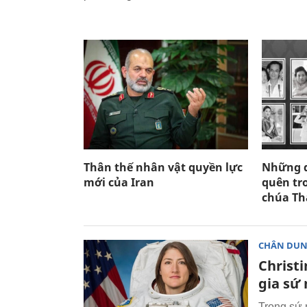
Thân thế nhân vật quyền lực
Những d
mới của Iran
quên tr
chúa Th
CHÂN DU
Christ
gia sứ
Trong sứ 