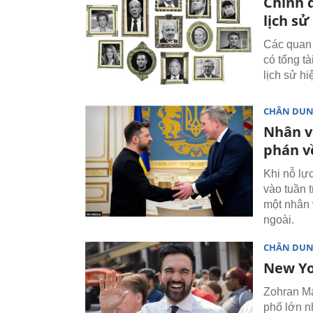
Chính 
lịch sử
Các quan 
có tổng tà
lịch sử h
CHÂN DU
Nhân vậ
phán v
Khi nỗ lự
vào tuần 
một nhân 
ngoài.
CHÂN DU
New Yo
Zohran Ma
phố lớn n