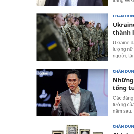
trang Wik
CHÂN DU
Ukrain
thành 
Ukraine đ
lượng nữ 
người, tă
CHÂN DU
Những 
tổng tu
Các đảng 
tướng của
năm sau.
CHÂN DU