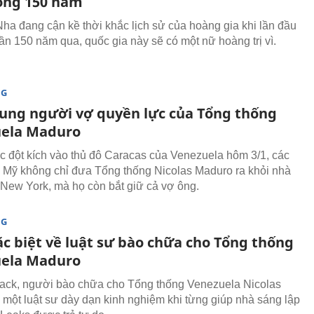
rong 150 năm
ha đang cận kề thời khắc lịch sử của hoàng gia khi lần đầu
gần 150 năm qua, quốc gia này sẽ có một nữ hoàng trị vì.
NG
ung người vợ quyền lực của Tổng thống
ela Maduro
c đột kích vào thủ đô Caracas của Venezuela hôm 3/1, các
 Mỹ không chỉ đưa Tổng thống Nicolas Maduro ra khỏi nhà
 New York, mà họ còn bắt giữ cả vợ ông.
NG
ặc biệt về luật sư bào chữa cho Tổng thống
ela Maduro
lack, người bào chữa cho Tổng thống Venezuela Nicolas
 một luật sư dày dạn kinh nghiệm khi từng giúp nhà sáng lập