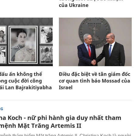
của Ukraine
ấu ấn không thể
Điều đặc biệt về tân giám đốc
ong cuộc đời công
cơ quan tình báo Mossad của
ái Lan Bajrakitiyabha
Israel
NG
ina Koch - nữ phi hành gia duy nhất tham
 mệnh Mặt Trăng Artemis II
mệnh thám hiểm Mặt trăng Artemis II, Christina Koch là người