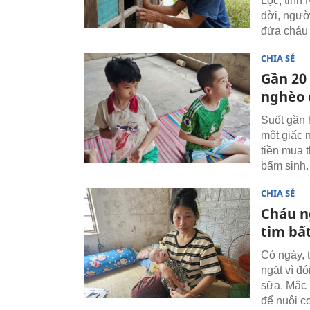
Lộc, tỉnh 
đời, ngườ
đứa cháu 
CHIA SẺ
Gần 20
nghèo 
Suốt gần 
một giấc 
tiền mua 
bẩm sinh.
CHIA SẺ
Cháu ng
tim bấ
Có ngày, 
ngặt vì đ
sữa. Mắc 
để nuôi c