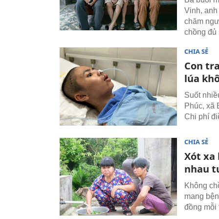
Vinh, anh
chăm ngườ
chồng đủ 
CHIA SẺ
Con tra
lúa kh
Suốt nhiề
Phúc, xã B
Chi phí đi
CHIA SẺ
Xót xa
nhau t
Không chồ
mang bệnh
đồng mỗi 