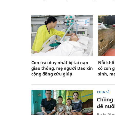
Con trai duy nhất bị tai nạn
Nỗi khổ
giao thông, mẹ người Dao xin
có con 
cộng đồng cứu giúp
sinh, m
CHIA SẺ
Chồng 
để nuôi
Ba buổi m