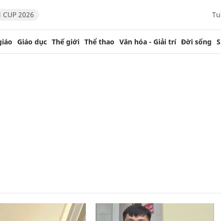
 CUP 2026
Tu
giáo
Giáo dục
Thế giới
Thể thao
Văn hóa - Giải trí
Đời sống
S