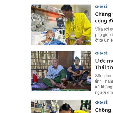
CHIA SẺ
Chàng 
cộng đ
Vừa rời q
phụ giúp 
ở xã Chiề
CHIA SẺ
Ước mo
Thái t
Sống tron
tỉnh Than
trở không
người em tr
CHIA SẺ
Chồng m