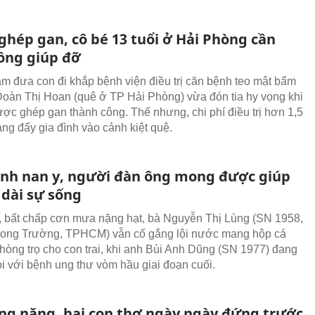
ghép gan, cô bé 13 tuổi ở Hải Phòng cần
ồng giúp đỡ
m đưa con đi khắp bệnh viện điều trị căn bệnh teo mật bẩm
 Đoàn Thị Hoan (quê ở TP Hải Phòng) vừa đón tia hy vọng khi
ược ghép gan thành công. Thế nhưng, chi phí điều trị hơn 1,5
ang đẩy gia đình vào cảnh kiệt quệ.
nh nan y, người đàn ông mong được giúp
 dài sự sống
, bất chấp cơn mưa nặng hạt, bà Nguyễn Thị Lùng (SN 1958,
ong Trường, TPHCM) vẫn cố gắng lội nước mang hộp cá
hòng trọ cho con trai, khi anh Bùi Anh Dũng (SN 1977) đang
i với bệnh ung thư vòm hầu giai đoạn cuối.
ng nặng, hai con thơ ngày ngày đứng trước