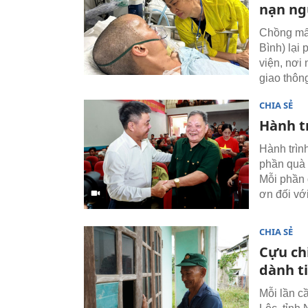
nạn ng
Chồng mất
Bình) lại
viện, nơi
giao thôn
CHIA SẺ
Hành tr
Hành trìn
phần quà 
Mỗi phần 
ơn đối vớ
CHIA SẺ
Cựu ch
dành ti
Mỗi lần c