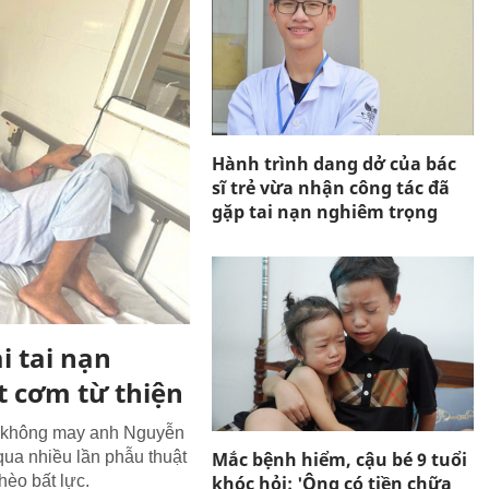
Hành trình dang dở của bác
sĩ trẻ vừa nhận công tác đã
gặp tai nạn nghiêm trọng
i tai nạn
 cơm từ thiện
, không may anh Nguyễn
Mắc bệnh hiểm, cậu bé 9 tuổi
qua nhiều lần phẫu thuật
khóc hỏi: 'Ông có tiền chữa
hèo bất lực.