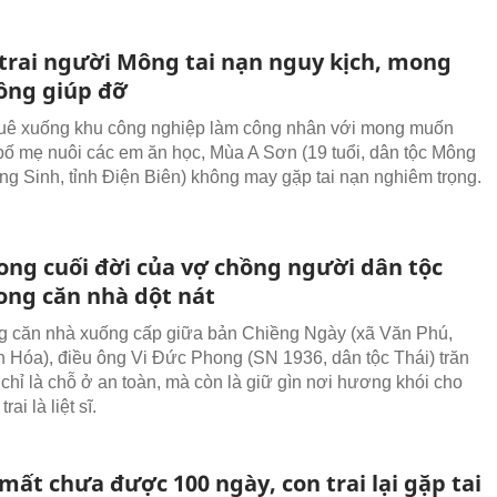
trai người Mông tai nạn nguy kịch, mong
ồng giúp đỡ
uê xuống khu công nghiệp làm công nhân với mong muốn
bố mẹ nuôi các em ăn học, Mùa A Sơn (19 tuổi, dân tộc Mông
ng Sinh, tỉnh Điện Biên) không may gặp tai nạn nghiêm trọng.
ng cuối đời của vợ chồng người dân tộc
rong căn nhà dột nát
g căn nhà xuống cấp giữa bản Chiềng Ngày (xã Văn Phú,
h Hóa), điều ông Vi Đức Phong (SN 1936, dân tộc Thái) trăn
 chỉ là chỗ ở an toàn, mà còn là giữ gìn nơi hương khói cho
ai là liệt sĩ.
ất chưa được 100 ngày, con trai lại gặp tai