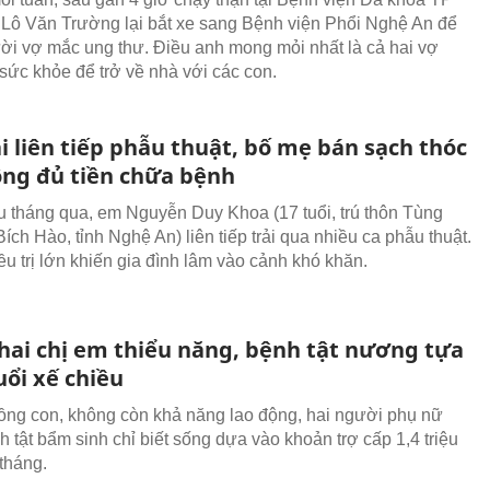
 Lô Văn Trường lại bắt xe sang Bệnh viện Phổi Nghệ An để
i vợ mắc ung thư. Điều anh mong mỏi nhất là cả hai vợ
sức khỏe để trở về nhà với các con.
i liên tiếp phẫu thuật, bố mẹ bán sạch thóc
ông đủ tiền chữa bệnh
u tháng qua, em Nguyễn Duy Khoa (17 tuổi, trú thôn Tùng
ích Hào, tỉnh Nghệ An) liên tiếp trải qua nhiều ca phẫu thuật.
ều trị lớn khiến gia đình lâm vào cảnh khó khăn.
 hai chị em thiểu năng, bệnh tật nương tựa
uổi xế chiều
ng con, không còn khả năng lao động, hai người phụ nữ
 tật bẩm sinh chỉ biết sống dựa vào khoản trợ cấp 1,4 triệu
tháng.