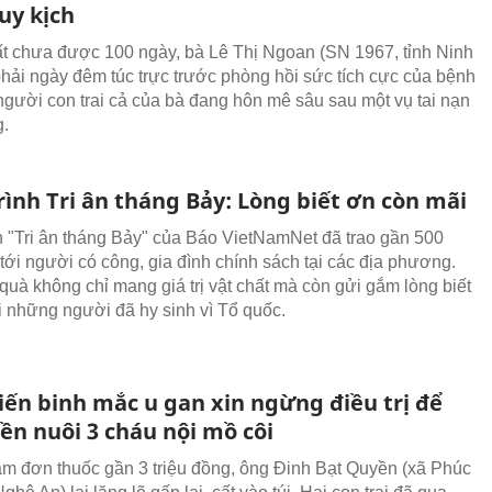
uy kịch
 chưa được 100 ngày, bà Lê Thị Ngoan (SN 1967, tỉnh Ninh
 phải ngày đêm túc trực trước phòng hồi sức tích cực của bệnh
 người con trai cả của bà đang hôn mê sâu sau một vụ tai nạn
g.
ình Tri ân tháng Bảy: Lòng biết ơn còn mãi
h "Tri ân tháng Bảy" của Báo VietNamNet đã trao gần 500
tới người có công, gia đình chính sách tại các địa phương.
quà không chỉ mang giá trị vật chất mà còn gửi gắm lòng biết
i những người đã hy sinh vì Tổ quốc.
iến binh mắc u gan xin ngừng điều trị để
ền nuôi 3 cháu nội mồ côi
ầm đơn thuốc gần 3 triệu đồng, ông Đinh Bạt Quyền (xã Phúc