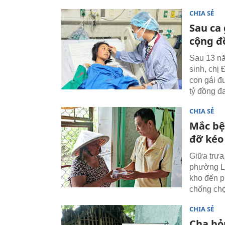
CHIA SẺ
Sau ca 
cộng đ
Sau 13 nă
sinh, chị
con gái đ
tỷ đồng đ
CHIA SẺ
Mắc bệ
đỡ kéo
Giữa trưa
phường L
kho đến p
chống chọ
CHIA SẺ
Cha bỏ