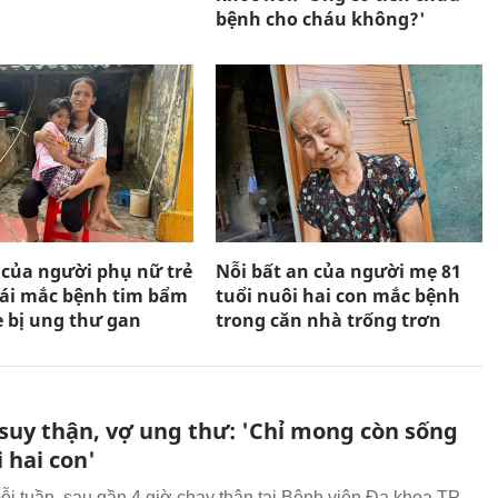
bệnh cho cháu không?'
 của người phụ nữ trẻ
Nỗi bất an của người mẹ 81
gái mắc bệnh tim bẩm
tuổi nuôi hai con mắc bệnh
ẹ bị ung thư gan
trong căn nhà trống trơn
suy thận, vợ ung thư: 'Chỉ mong còn sống
 hai con'
ỗi tuần, sau gần 4 giờ chạy thận tại Bệnh viện Đa khoa TP