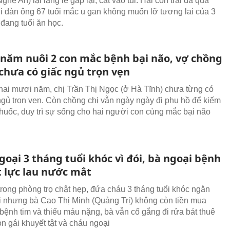
Nghệ An) lại lặng lẽ gấp lại, cất vào túi. Hai con trai đã qua
i đàn ông 67 tuổi mắc u gan không muốn lỡ tương lai của 3
đang tuổi ăn học.
 năm nuôi 2 con mắc bệnh bại não, vợ chồng
chưa có giấc ngủ trọn vẹn
hai mươi năm, chị Trần Thị Ngọc (ở Hà Tĩnh) chưa từng có
ngủ trọn vẹn. Còn chồng chị vẫn ngày ngày đi phụ hồ để kiếm
thuốc, duy trì sự sống cho hai người con cùng mắc bại não
oại 3 tháng tuổi khóc vì đói, bà ngoại bệnh
t lực lau nước mắt
trong phòng trọ chật hẹp, đứa cháu 3 tháng tuổi khóc ngằn
ói nhưng bà Cao Thị Minh (Quảng Trị) không còn tiền mua
bệnh tim và thiếu máu nặng, bà vẫn cố gắng đi rửa bát thuê
on gái khuyết tật và cháu ngoại