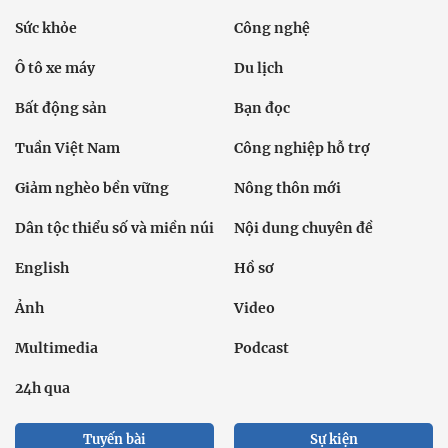
Sức khỏe
Công nghệ
Ô tô xe máy
Du lịch
Bất động sản
Bạn đọc
Tuần Việt Nam
Công nghiệp hỗ trợ
Giảm nghèo bền vững
Nông thôn mới
Dân tộc thiểu số và miền núi
Nội dung chuyên đề
English
Hồ sơ
Ảnh
Video
Multimedia
Podcast
24h qua
Tuyến bài
Sự kiện