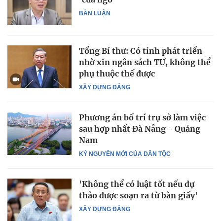
BÀN LUẬN
Tổng Bí thư: Có tỉnh phát triển
nhờ xin ngân sách TƯ, không thể
phụ thuộc thế được
XÂY DỰNG ĐẢNG
Phương án bố trí trụ sở làm việc
sau hợp nhất Đà Nẵng - Quảng
Nam
KỶ NGUYÊN MỚI CỦA DÂN TỘC
'Không thể có luật tốt nếu dự
thảo được soạn ra từ bàn giấy'
XÂY DỰNG ĐẢNG