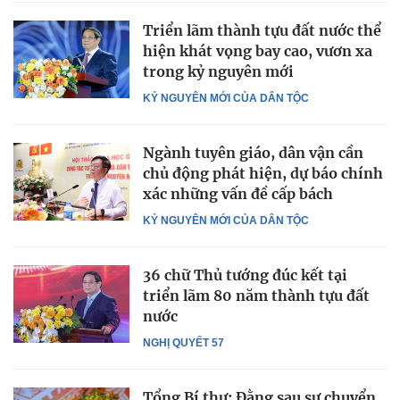
Triển lãm thành tựu đất nước thể
hiện khát vọng bay cao, vươn xa
trong kỷ nguyên mới
KỶ NGUYÊN MỚI CỦA DÂN TỘC
Ngành tuyên giáo, dân vận cần
chủ động phát hiện, dự báo chính
xác những vấn đề cấp bách
KỶ NGUYÊN MỚI CỦA DÂN TỘC
36 chữ Thủ tướng đúc kết tại
triển lãm 80 năm thành tựu đất
nước
NGHỊ QUYẾT 57
Tổng Bí thư: Đằng sau sự chuyển