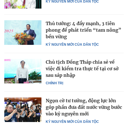
KỶ NGUYÊN MỚI CỦA DÂN TỘC
Thủ tướng: 4 đẩy mạnh, 3 tiên
phong để phát triển “tam nông”
bền vững
KỶ NGUYÊN MỚI CỦA DÂN TỘC
Chủ tịch Đồng Tháp chia sẻ về
việc đi kiểm tra thực tế tại cơ sở
sau sáp nhập
CHÍNH TRỊ
Ngọn cờ tư tưởng, động lực lớn
góp phần đưa đất nước vững bước
vào kỷ nguyên mới
KỶ NGUYÊN MỚI CỦA DÂN TỘC