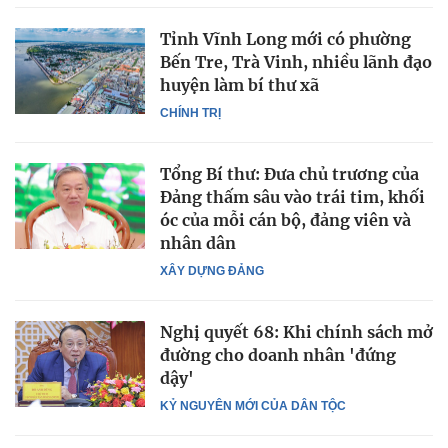
Tỉnh Vĩnh Long mới có phường
Bến Tre, Trà Vinh, nhiều lãnh đạo
huyện làm bí thư xã
CHÍNH TRỊ
Tổng Bí thư: Đưa chủ trương của
Đảng thấm sâu vào trái tim, khối
óc của mỗi cán bộ, đảng viên và
nhân dân
XÂY DỰNG ĐẢNG
Nghị quyết 68: Khi chính sách mở
đường cho doanh nhân 'đứng
dậy'
KỶ NGUYÊN MỚI CỦA DÂN TỘC