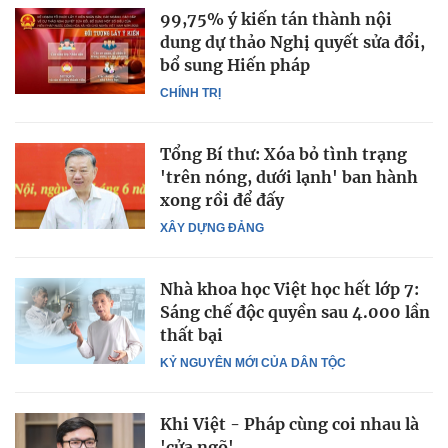
99,75% ý kiến tán thành nội
dung dự thảo Nghị quyết sửa đổi,
bổ sung Hiến pháp
CHÍNH TRỊ
Tổng Bí thư: Xóa bỏ tình trạng
'trên nóng, dưới lạnh' ban hành
xong rồi để đấy
XÂY DỰNG ĐẢNG
Nhà khoa học Việt học hết lớp 7:
Sáng chế độc quyền sau 4.000 lần
thất bại
KỶ NGUYÊN MỚI CỦA DÂN TỘC
Khi Việt - Pháp cùng coi nhau là
'cửa ngõ'