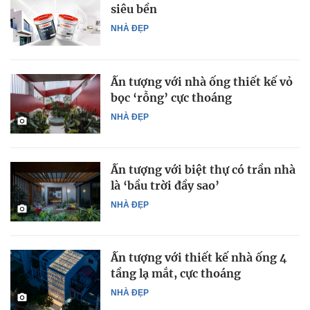
siêu bền
NHÀ ĐẸP
Ấn tượng với nhà ống thiết kế vỏ
bọc ‘rỗng’ cực thoáng
NHÀ ĐẸP
Ấn tượng với biệt thự có trần nhà
là ‘bầu trời đầy sao’
NHÀ ĐẸP
Ấn tượng với thiết kế nhà ống 4
tầng lạ mắt, cực thoáng
NHÀ ĐẸP