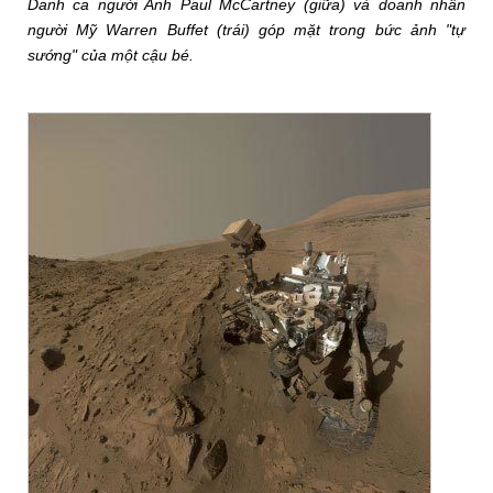
Danh ca người Anh Paul McCartney (giữa) và doanh nhân
người Mỹ Warren Buffet (trái) góp mặt trong bức ảnh "tự
sướng" của một cậu bé.