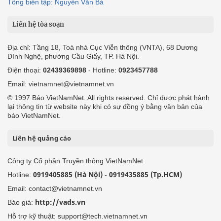
Tổng biên tập: Nguyễn Văn Bá
Liên hệ tòa soạn
Địa chỉ: Tầng 18, Toà nhà Cục Viễn thông (VNTA), 68 Dương
Đình Nghệ, phường Cầu Giấy, TP. Hà Nội.
Điện thoại:
02439369898
- Hotline:
0923457788
Email: vietnamnet@vietnamnet.vn
© 1997 Báo VietNamNet. All rights reserved. Chỉ được phát hành
lại thông tin từ website này khi có sự đồng ý bằng văn bản của
báo VietNamNet.
Liên hệ quảng cáo
Công ty Cổ phần Truyền thông VietNamNet
0919405885 (Hà Nội)
0919435885 (Tp.HCM)
Hotline:
-
Email: contact@vietnamnet.vn
http://vads.vn
Báo giá:
Hỗ trợ kỹ thuật: support@tech.vietnamnet.vn