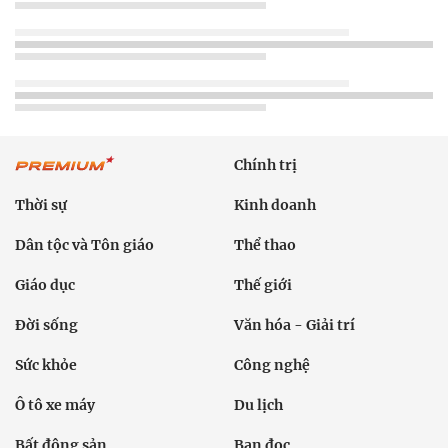
Chính trị
Thời sự
Kinh doanh
Dân tộc và Tôn giáo
Thể thao
Giáo dục
Thế giới
Đời sống
Văn hóa - Giải trí
Sức khỏe
Công nghệ
Ô tô xe máy
Du lịch
Bất động sản
Bạn đọc