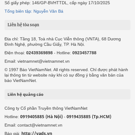
Số giấy phép: 146/GP-BVHTTDL, cấp ngày 17/10/2025
Tổng biên tập: Nguyễn Văn Bá
Liên hệ tòa soạn
Địa chỉ: Tầng 18, Toà nhà Cục Viễn thông (VNTA), 68 Dương
Đình Nghệ, phường Cầu Giấy, TP. Hà Nội.
Điện thoại:
02439369898
- Hotline:
0923457788
Email: vietnamnet@vietnamnet.vn
© 1997 Báo VietNamNet. All rights reserved. Chỉ được phát hành
lại thông tin từ website này khi có sự đồng ý bằng văn bản của
báo VietNamNet.
Liên hệ quảng cáo
Công ty Cổ phần Truyền thông VietNamNet
0919405885 (Hà Nội)
0919435885 (Tp.HCM)
Hotline:
-
Email: contact@vietnamnet.vn
http://vads.vn
Báo giá: