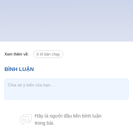
Xem thêm về:
ô tô bán chạy