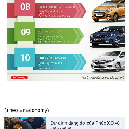
(Theo VnEconomy)
Dự định dang dở của Phúc XO với