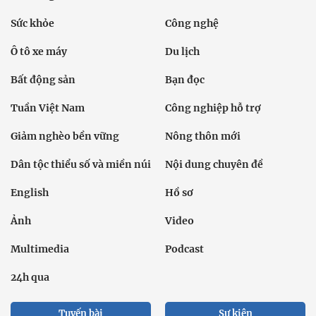
Sức khỏe
Công nghệ
Ô tô xe máy
Du lịch
Bất động sản
Bạn đọc
Tuần Việt Nam
Công nghiệp hỗ trợ
Giảm nghèo bền vững
Nông thôn mới
Dân tộc thiểu số và miền núi
Nội dung chuyên đề
English
Hồ sơ
Ảnh
Video
Multimedia
Podcast
24h qua
Tuyến bài
Sự kiện