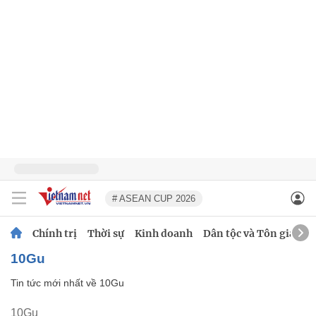
# ASEAN CUP 2026
Chính trị
Thời sự
Kinh doanh
Dân tộc và Tôn giáo
10Gu
Tin tức mới nhất về
10Gu
10Gu