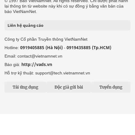
© 1997 Báo VietNamNet. All rights reserved. Chỉ được phát hành
lại thông tin từ website này khi có sự đồng ý bằng văn bản của
báo VietNamNet.
Liên hệ quảng cáo
Công ty Cổ phần Truyền thông VietNamNet
0919405885 (Hà Nội)
0919435885 (Tp.HCM)
Hotline:
-
Email: contact@vietnamnet.vn
http://vads.vn
Báo giá:
Hỗ trợ kỹ thuật: support@tech.vietnamnet.vn
Tải ứng dụng
Độc giả gửi bài
Tuyển dụng