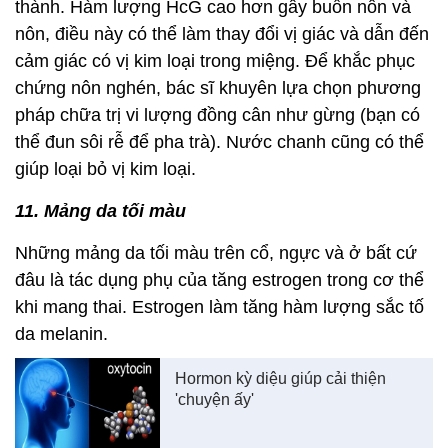
thành. Hàm lượng HcG cao hơn gây buồn nôn và
nôn, điều này có thể làm thay đổi vị giác và dẫn đến
cảm giác có vị kim loại trong miệng. Để khắc phục
chứng nôn nghén, bác sĩ khuyên lựa chọn phương
pháp chữa trị vi lượng đồng cân như gừng (bạn có
thể đun sôi rễ để pha trà). Nước chanh cũng có thể
giúp loại bỏ vị kim loại.
11. Mảng da tối màu
Những mảng da tối màu trên cổ, ngực và ở bất cứ
đâu là tác dụng phụ của tăng estrogen trong cơ thể
khi mang thai. Estrogen làm tăng hàm lượng sắc tố
da melanin.
Hormon kỳ diệu giúp cải thiện
'chuyện ấy'