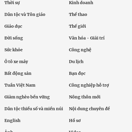
Thời sự
Kinh doanh
Dân tộc và Tôn giáo
Thể thao
Giáo dục
Thế giới
Đời sống
Văn hóa - Giải trí
Sức khỏe
Công nghệ
Ô tô xe máy
Du lịch
Bất động sản
Bạn đọc
Tuần Việt Nam
Công nghiệp hỗ trợ
Giảm nghèo bền vững
Nông thôn mới
Dân tộc thiểu số và miền núi
Nội dung chuyên đề
English
Hồ sơ