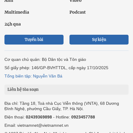
Ảnh
Video
Multimedia
Podcast
24h qua
Tuyến bài
Sự kiện
Cơ quan chủ quản: Bộ Dân tộc và Tôn giáo
Số giấy phép: 146/GP-BVHTTDL, cấp ngày 17/10/2025
Tổng biên tập: Nguyễn Văn Bá
Liên hệ tòa soạn
Địa chỉ: Tầng 18, Toà nhà Cục Viễn thông (VNTA), 68 Dương
Đình Nghệ, phường Cầu Giấy, TP. Hà Nội.
Điện thoại:
02439369898
- Hotline:
0923457788
Email: vietnamnet@vietnamnet.vn