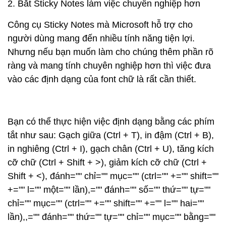
2. Bắt Sticky Notes làm việc chuyên nghiệp hơn
Công cụ Sticky Notes mà Microsoft hỗ trợ cho
người dùng mang đến nhiều tính năng tiện lợi.
Nhưng nếu bạn muốn làm cho chúng thêm phần rõ
ràng và mang tính chuyên nghiệp hơn thì việc đưa
vào các định dạng của font chữ là rất cần thiết.
Bạn có thể thực hiện việc định dạng bằng các phím
tắt như sau: Gạch giữa (Ctrl + T), in đậm (Ctrl + B),
in nghiêng (Ctrl + I), gạch chân (Ctrl + U), tăng kích
cỡ chữ (Ctrl + Shift + >), giảm kích cỡ chữ (Ctrl +
Shift + <), đánh="" chỉ="" mục="" (ctrl="" +="" shift=""
+="" l="" một="" lần),="" đánh="" số="" thứ="" tự=""
chỉ="" mục="" (ctrl="" +="" shift="" +="" l="" hai=""
lần),,="" đánh="" thứ="" tự="" chỉ="" mục="" bằng=""