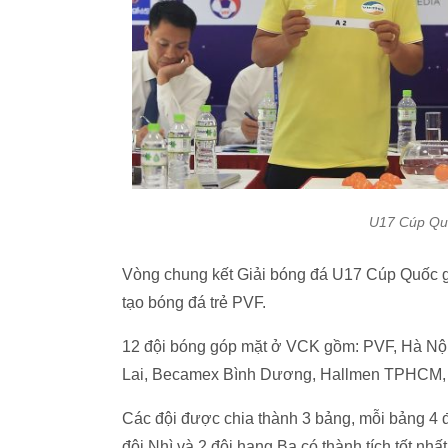
U17 Cúp Qu
Vòng chung kết Giải bóng đá U17 Cúp Quốc gi
tạo bóng đá trẻ PVF.
12 đội bóng góp mặt ở VCK gồm: PVF, Hà Nội
Lai, Becamex Bình Dương, Hallmen TPHCM, T
Các đội được chia thành 3 bảng, mỗi bảng 4 độ
đội Nhì và 2 đội hạng Ba có thành tích tốt nhấ