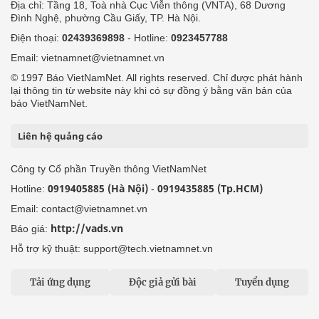
Địa chỉ: Tầng 18, Toà nhà Cục Viễn thông (VNTA), 68 Dương
Đình Nghệ, phường Cầu Giấy, TP. Hà Nội.
Điện thoại:
02439369898
- Hotline:
0923457788
Email: vietnamnet@vietnamnet.vn
© 1997 Báo VietNamNet. All rights reserved. Chỉ được phát hành
lại thông tin từ website này khi có sự đồng ý bằng văn bản của
báo VietNamNet.
Liên hệ quảng cáo
Công ty Cổ phần Truyền thông VietNamNet
0919405885 (Hà Nội)
0919435885 (Tp.HCM)
Hotline:
-
Email: contact@vietnamnet.vn
http://vads.vn
Báo giá:
Hỗ trợ kỹ thuật: support@tech.vietnamnet.vn
Tải ứng dụng
Độc giả gửi bài
Tuyển dụng