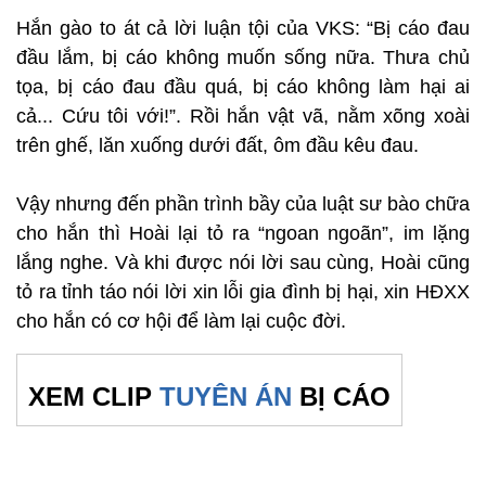
Hắn gào to át cả lời luận tội của VKS: “Bị cáo đau
đầu lắm, bị cáo không muốn sống nữa. Thưa chủ
tọa, bị cáo đau đầu quá, bị cáo không làm hại ai
cả... Cứu tôi với!”. Rồi hắn vật vã, nằm xõng xoài
trên ghế, lăn xuống dưới đất, ôm đầu kêu đau.
Vậy nhưng đến phần trình bầy của luật sư bào chữa
cho hắn thì Hoài lại tỏ ra “ngoan ngoãn”, im lặng
lắng nghe. Và khi được nói lời sau cùng, Hoài cũng
tỏ ra tỉnh táo nói lời xin lỗi gia đình bị hại, xin HĐXX
cho hắn có cơ hội để làm lại cuộc đời.
XEM CLIP
TUYÊN ÁN
BỊ CÁO