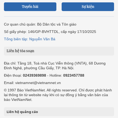
Tuyến bài
Sự kiện
Cơ quan chủ quản: Bộ Dân tộc và Tôn giáo
Số giấy phép: 146/GP-BVHTTDL, cấp ngày 17/10/2025
Tổng biên tập: Nguyễn Văn Bá
Liên hệ tòa soạn
Địa chỉ: Tầng 18, Toà nhà Cục Viễn thông (VNTA), 68 Dương
Đình Nghệ, phường Cầu Giấy, TP. Hà Nội.
Điện thoại:
02439369898
- Hotline:
0923457788
Email: vietnamnet@vietnamnet.vn
© 1997 Báo VietNamNet. All rights reserved. Chỉ được phát hành
lại thông tin từ website này khi có sự đồng ý bằng văn bản của
báo VietNamNet.
Liên hệ quảng cáo