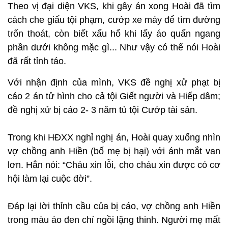
Theo vị đại diện VKS, khi gây án xong Hoài đã tìm
cách che giấu tội phạm, cướp xe máy để tìm đường
trốn thoát, còn biết xấu hổ khi lấy áo quấn ngang
phần dưới không mặc gì... Như vậy có thể nói Hoài
đã rất tỉnh táo.
Với nhận định của mình, VKS đề nghị xử phạt bị
cáo 2 án tử hình cho cả tội Giết người và Hiếp dâm;
đề nghị xử bị cáo 2- 3 năm tù tội Cướp tài sản.
Trong khi HĐXX nghỉ nghị án, Hoài quay xuống nhìn
vợ chồng anh Hiền (bố mẹ bị hại) với ánh mắt van
lơn. Hắn nói: “Cháu xin lỗi, cho cháu xin được có cơ
hội làm lại cuộc đời”.
Đáp lại lời thỉnh cầu của bị cáo, vợ chồng anh Hiền
trong màu áo đen chỉ ngồi lặng thinh. Người mẹ mất