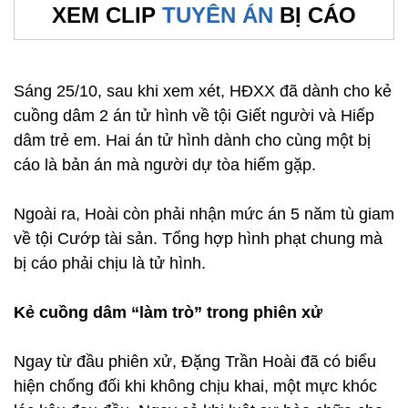
XEM CLIP
TUYÊN ÁN
BỊ CÁO
Sáng 25/10, sau khi xem xét, HĐXX đã dành cho kẻ
cuồng dâm 2 án tử hình về tội Giết người và Hiếp
dâm trẻ em. Hai án tử hình dành cho cùng một bị
cáo là bản án mà người dự tòa hiếm gặp.
Ngoài ra, Hoài còn phải nhận mức án 5 năm tù giam
về tội Cướp tài sản. Tổng hợp hình phạt chung mà
bị cáo phải chịu là tử hình.
Kẻ cuồng dâm “làm trò” trong phiên xử
Ngay từ đầu phiên xử, Đặng Trần Hoài đã có biểu
hiện chống đối khi không chịu khai, một mực khóc