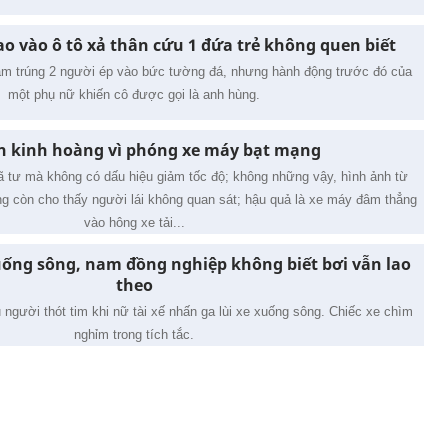
o vào ô tô xả thân cứu 1 đứa trẻ không quen biết
đâm trúng 2 người ép vào bức tường đá, nhưng hành động trước đó của
một phụ nữ khiến cô được gọi là anh hùng.
n kinh hoàng vì phóng xe máy bạt mạng
ã tư mà không có dấu hiệu giảm tốc độ; không những vậy, hình ảnh từ
g còn cho thấy người lái không quan sát; hậu quả là xe máy đâm thẳng
vào hông xe tải...
xuống sông, nam đồng nghiệp không biết bơi vẫn lao
theo
người thót tim khi nữ tài xế nhấn ga lùi xe xuống sông. Chiếc xe chìm
nghỉm trong tích tắc.