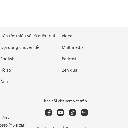
Dân tộc thiểu số và miền núi
Video
Nội dung chuyên đề
Multimedia
English
Podcast
Hồ sơ
24h qua
Ảnh
Theo dõi VietNamNet trên
amNet
5885 (Tp.HCM)