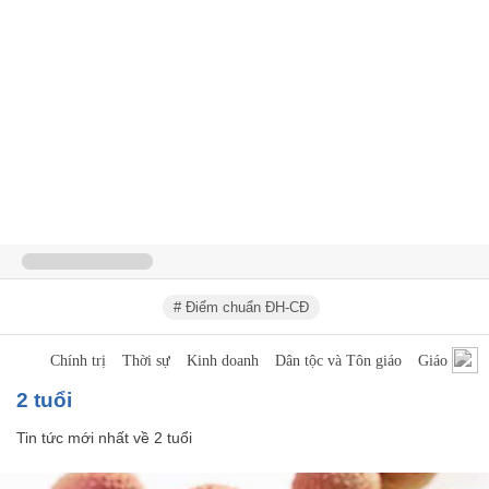
# Điểm chuẩn ĐH-CĐ
Chính trị
Thời sự
Kinh doanh
Dân tộc và Tôn giáo
Giáo dục
2 tuổi
Tin tức mới nhất về
2 tuổi