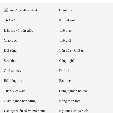
Chính trị
Thời sự
Kinh doanh
Dân tộc và Tôn giáo
Thể thao
Giáo dục
Thế giới
Đời sống
Văn hóa - Giải trí
Sức khỏe
Công nghệ
Ô tô xe máy
Du lịch
Bất động sản
Bạn đọc
Tuần Việt Nam
Công nghiệp hỗ trợ
Giảm nghèo bền vững
Nông thôn mới
Dân tộc thiểu số và miền núi
Nội dung chuyên đề