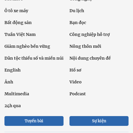
Ô tô xe máy
Du lịch
Bất động sản
Bạn đọc
Tuần Việt Nam
Công nghiệp hỗ trợ
Giảm nghèo bền vững
Nông thôn mới
Dân tộc thiểu số và miền núi
Nội dung chuyên đề
English
Hồ sơ
Ảnh
Video
Multimedia
Podcast
24h qua
Tuyến bài
Sự kiện