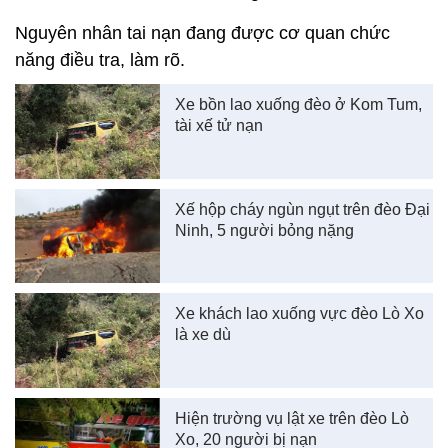
Nguyên nhân tai nạn đang được cơ quan chức
năng điều tra, làm rõ.
Xe bồn lao xuống đèo ở Kom Tum,
tài xế tử nạn
Xế hộp cháy ngùn ngụt trên đèo Đại
Ninh, 5 người bỏng nặng
Xe khách lao xuống vực đèo Lò Xo
là xe dù
Hiện trường vụ lật xe trên đèo Lò
Xo, 20 người bị nạn