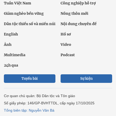
Tuần Việt Nam
Công nghiệp hỗ trợ
Giảm nghèo bền vững
Nông thôn mới
Dân tộc thiểu số và miền núi
Nội dung chuyên đề
English
Hồ sơ
Ảnh
Video
Multimedia
Podcast
24h qua
Tuyến bài
Sự kiện
Cơ quan chủ quản: Bộ Dân tộc và Tôn giáo
Số giấy phép: 146/GP-BVHTTDL, cấp ngày 17/10/2025
Tổng biên tập: Nguyễn Văn Bá