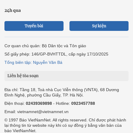
24h qua
Tuyến bài
Sự kiện
Cơ quan chủ quản: Bộ Dân tộc và Tôn giáo
Số giấy phép: 146/GP-BVHTTDL, cấp ngày 17/10/2025
Tổng biên tập: Nguyễn Văn Bá
Liên hệ tòa soạn
Địa chỉ: Tầng 18, Toà nhà Cục Viễn thông (VNTA), 68 Dương
Đình Nghệ, phường Cầu Giấy, TP. Hà Nội.
Điện thoại:
02439369898
- Hotline:
0923457788
Email: vietnamnet@vietnamnet.vn
© 1997 Báo VietNamNet. All rights reserved. Chỉ được phát hành
lại thông tin từ website này khi có sự đồng ý bằng văn bản của
báo VietNamNet.