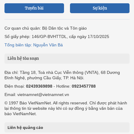
Tuyến bài
Sự kiện
Cơ quan chủ quản: Bộ Dân tộc và Tôn giáo
Số giấy phép: 146/GP-BVHTTDL, cấp ngày 17/10/2025
Tổng biên tập: Nguyễn Văn Bá
Liên hệ tòa soạn
Địa chỉ: Tầng 18, Toà nhà Cục Viễn thông (VNTA), 68 Dương
Đình Nghệ, phường Cầu Giấy, TP. Hà Nội.
Điện thoại:
02439369898
- Hotline:
0923457788
Email: vietnamnet@vietnamnet.vn
© 1997 Báo VietNamNet. All rights reserved. Chỉ được phát hành
lại thông tin từ website này khi có sự đồng ý bằng văn bản của
báo VietNamNet.
Liên hệ quảng cáo