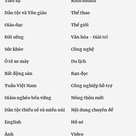
Thời sự
Kinh doanh
Dân tộc và Tôn giáo
Thể thao
Giáo dục
Thế giới
Đời sống
Văn hóa - Giải trí
Sức khỏe
Công nghệ
Ô tô xe máy
Du lịch
Bất động sản
Bạn đọc
Tuần Việt Nam
Công nghiệp hỗ trợ
Giảm nghèo bền vững
Nông thôn mới
Dân tộc thiểu số và miền núi
Nội dung chuyên đề
English
Hồ sơ
Ảnh
Video