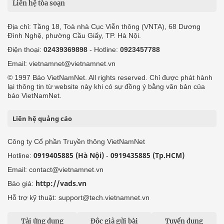
Liên hệ tòa soạn
Địa chỉ: Tầng 18, Toà nhà Cục Viễn thông (VNTA), 68 Dương
Đình Nghệ, phường Cầu Giấy, TP. Hà Nội.
Điện thoại:
02439369898
- Hotline:
0923457788
Email: vietnamnet@vietnamnet.vn
© 1997 Báo VietNamNet. All rights reserved. Chỉ được phát hành
lại thông tin từ website này khi có sự đồng ý bằng văn bản của
báo VietNamNet.
Liên hệ quảng cáo
Công ty Cổ phần Truyền thông VietNamNet
0919405885 (Hà Nội)
0919435885 (Tp.HCM)
Hotline:
-
Email: contact@vietnamnet.vn
http://vads.vn
Báo giá:
Hỗ trợ kỹ thuật: support@tech.vietnamnet.vn
Tải ứng dụng
Độc giả gửi bài
Tuyển dụng