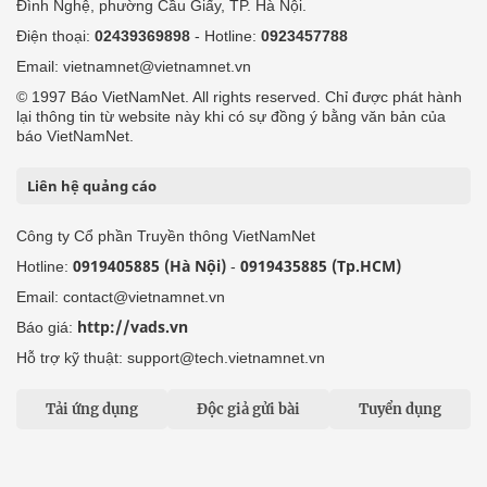
Đình Nghệ, phường Cầu Giấy, TP. Hà Nội.
Điện thoại:
02439369898
- Hotline:
0923457788
Email: vietnamnet@vietnamnet.vn
© 1997 Báo VietNamNet. All rights reserved. Chỉ được phát hành
lại thông tin từ website này khi có sự đồng ý bằng văn bản của
báo VietNamNet.
Liên hệ quảng cáo
Công ty Cổ phần Truyền thông VietNamNet
0919405885 (Hà Nội)
0919435885 (Tp.HCM)
Hotline:
-
Email: contact@vietnamnet.vn
http://vads.vn
Báo giá:
Hỗ trợ kỹ thuật: support@tech.vietnamnet.vn
Tải ứng dụng
Độc giả gửi bài
Tuyển dụng