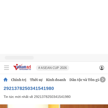
# ASEAN CUP 2026
Chính trị
Thời sự
Kinh doanh
Dân tộc và Tôn giáo
2921378250341541980
Tin tức mới nhất về
2921378250341541980