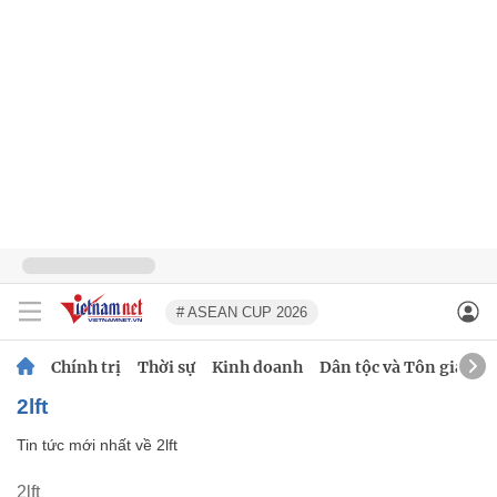
# ASEAN CUP 2026
Chính trị
Thời sự
Kinh doanh
Dân tộc và Tôn giáo
2lft
Tin tức mới nhất về
2lft
2lft