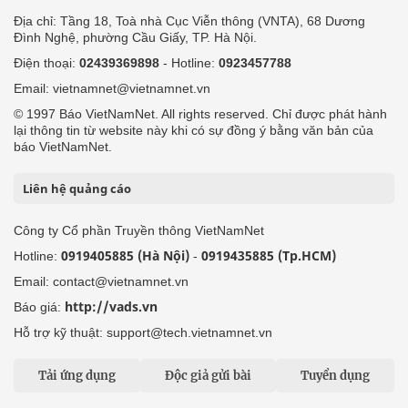
Địa chỉ: Tầng 18, Toà nhà Cục Viễn thông (VNTA), 68 Dương
Đình Nghệ, phường Cầu Giấy, TP. Hà Nội.
Điện thoại:
02439369898
- Hotline:
0923457788
Email: vietnamnet@vietnamnet.vn
© 1997 Báo VietNamNet. All rights reserved. Chỉ được phát hành
lại thông tin từ website này khi có sự đồng ý bằng văn bản của
báo VietNamNet.
Liên hệ quảng cáo
Công ty Cổ phần Truyền thông VietNamNet
0919405885 (Hà Nội)
0919435885 (Tp.HCM)
Hotline:
-
Email: contact@vietnamnet.vn
http://vads.vn
Báo giá:
Hỗ trợ kỹ thuật: support@tech.vietnamnet.vn
Tải ứng dụng
Độc giả gửi bài
Tuyển dụng