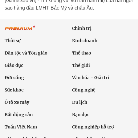
(GameSao.vn) - Tin không vui với fan hâm mộ của hai ngôi
sao hàng đầu LMHT Bắc Mỹ và châu Âu.
Chính trị
Thời sự
Kinh doanh
Dân tộc và Tôn giáo
Thể thao
Giáo dục
Thế giới
Đời sống
Văn hóa - Giải trí
Sức khỏe
Công nghệ
Ô tô xe máy
Du lịch
Bất động sản
Bạn đọc
Tuần Việt Nam
Công nghiệp hỗ trợ