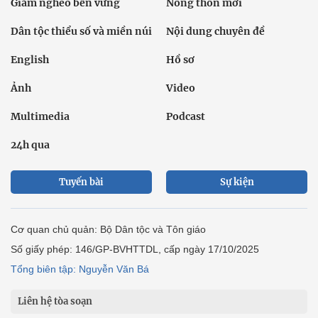
Giảm nghèo bền vững
Nông thôn mới
Dân tộc thiểu số và miền núi
Nội dung chuyên đề
English
Hồ sơ
Ảnh
Video
Multimedia
Podcast
24h qua
Tuyến bài
Sự kiện
Cơ quan chủ quản: Bộ Dân tộc và Tôn giáo
Số giấy phép: 146/GP-BVHTTDL, cấp ngày 17/10/2025
Tổng biên tập: Nguyễn Văn Bá
Liên hệ tòa soạn