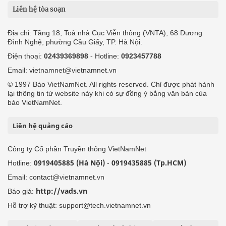
Liên hệ tòa soạn
Địa chỉ: Tầng 18, Toà nhà Cục Viễn thông (VNTA), 68 Dương
Đình Nghệ, phường Cầu Giấy, TP. Hà Nội.
Điện thoại:
02439369898
- Hotline:
0923457788
Email: vietnamnet@vietnamnet.vn
© 1997 Báo VietNamNet. All rights reserved. Chỉ được phát hành
lại thông tin từ website này khi có sự đồng ý bằng văn bản của
báo VietNamNet.
Liên hệ quảng cáo
Công ty Cổ phần Truyền thông VietNamNet
0919405885 (Hà Nội)
0919435885 (Tp.HCM)
Hotline:
-
Email: contact@vietnamnet.vn
http://vads.vn
Báo giá:
Hỗ trợ kỹ thuật: support@tech.vietnamnet.vn