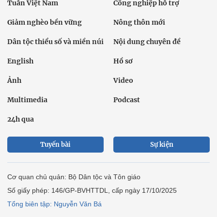
Tuần Việt Nam
Công nghiệp hỗ trợ
Giảm nghèo bền vững
Nông thôn mới
Dân tộc thiểu số và miền núi
Nội dung chuyên đề
English
Hồ sơ
Ảnh
Video
Multimedia
Podcast
24h qua
Tuyến bài
Sự kiện
Cơ quan chủ quản: Bộ Dân tộc và Tôn giáo
Số giấy phép: 146/GP-BVHTTDL, cấp ngày 17/10/2025
Tổng biên tập: Nguyễn Văn Bá